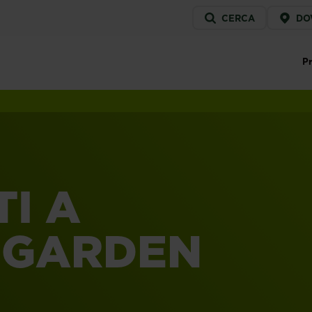
SERVICE
CERCA
DO
MENU
Pr
MA
I A
 GARDEN