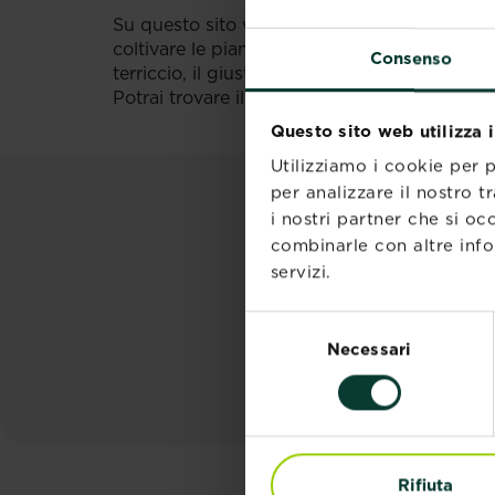
Su questo sito web KB interamente dedicato a
coltivare le piante ornamentali e da orto, su
Consenso
terriccio, il giusto concime, ma anche soluzion
Potrai trovare il prodotto che cerchi fra una 
Questo sito web utilizza 
Utilizziamo i cookie per 
per analizzare il nostro t
SCOP
i nostri partner che si oc
combinarle con altre info
servizi.
Selezione
Necessari
del
consenso
Rifiuta