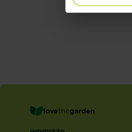
love
the
garden
INDIRIZZO