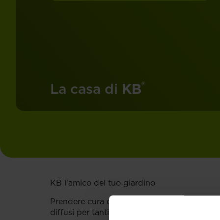
®
La casa di
KB
KB l’amico del tuo giardino
Prendere cura del proprio giardino, terrazz
diffusi per tantissimi italiani.