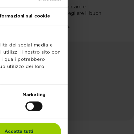
ormazioni utili sui modi di piantare e
solvere eventuali problemi, scegliere il buon
nformazioni sui cookie
nsetticidi e fungicidi ed altro.
lità dei social media e
utilizzi il nostro sito con
ARCHI
, i quali potrebbero
o utilizzo dei loro
Marketing
Accetta tutti