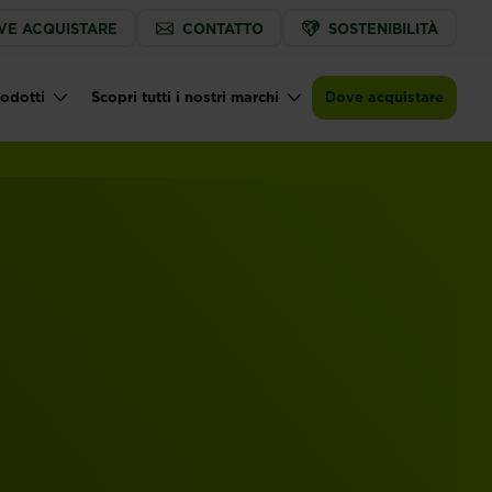
VE ACQUISTARE
CONTATTO
SOSTENIBILITÀ
odotti
Scopri tutti i nostri marchi
Dove acquistare
IN NAVIGATION