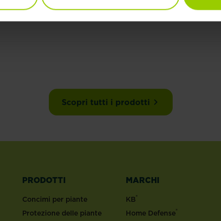
Scopri tutti i prodotti
PRODOTTI
MARCHI
®
Concimi per piante
KB
®
Protezione delle piante
Home Defense