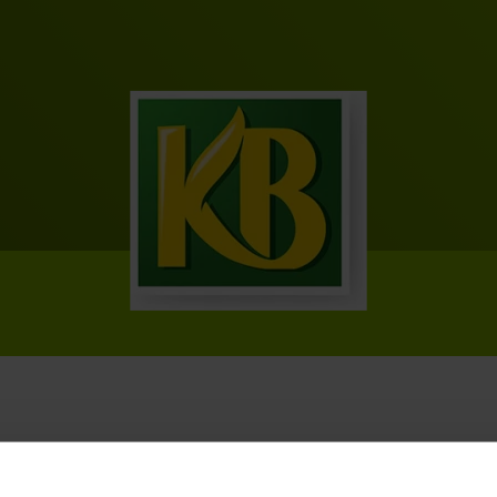
o o balcone, dedicarsi al giardinaggio è diventato oramai