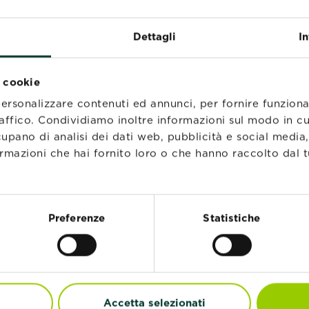
l giardinaggio troverai tanti consigli, suggerimenti e inf
 come seminare e prendere cura del prato, identificare e ri
Dettagli
I
i per allontanare gli insetti, topi e altri parassiti da casa.
vasta gamma di pacciamanti, concimi, terricci, diserbanti, i
i cookie
personalizzare contenuti ed annunci, per fornire funziona
raffico. Condividiamo inoltre informazioni sul modo in cui 
RI GLI ALTRI NOSTRI M
cupano di analisi dei dati web, pubblicità e social media
rmazioni che hai fornito loro o che hanno raccolto dal tu
Preferenze
Statistiche
®
Home
Roundup
®
Defense
Accetta selezionati