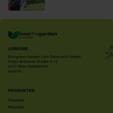
love
the
garden
®
av
Substral
ADRESSE
Evergreen Garden Care Österreich GmbH
Franz-Brötzner-Straße 11-13
5071 Wals-Siezenheim
Austria
PRODUKTER
Plenpleie
Plantefôr