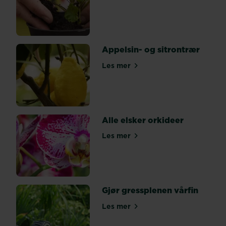
å
plante
i
potter,
Appelsin- og sitrontrær
slik
at
Les mer
om Appelsin- og sitrontrær
du
kan
ta...
Alle elsker orkideer
Les mer
om Alle elsker orkideer
Gjør gressplenen vårfin
Les mer
om Gjør gressplenen vårfin