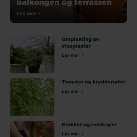
balkongen og terrassen
Middelhavet
Les mer
om Middelhavsfølelse på balkongen og ter
er
en
fantastisk
Omplanting av
blanding
stueplanter
av
hav,
Les mer
om Omplanting av stueplante
sandstrender,
svaberg,
furuskog,
fjellandskap
Tomater og krydderurter
og
Les mer
enorme
om Tomater og krydderurter
olivenlunder.
Mange
middelhavsplanter
er
Krukker og redskaper
ideell
for
Les mer
om Krukker og redskaper