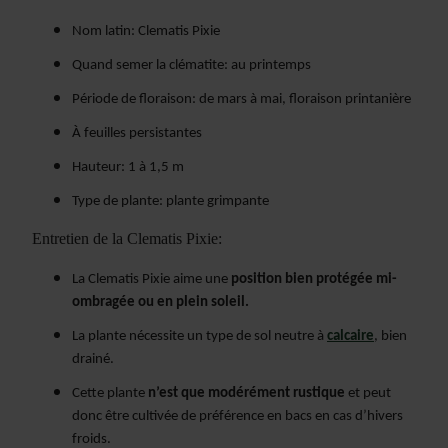
Nom latin: Clematis Pixie
Quand semer la clématite: au printemps
Période de floraison: de mars à mai, floraison printanière
À feuilles persistantes
Hauteur: 1 à 1,5 m
Type de plante: plante grimpante
Entretien de la Clematis Pixie:
La Clematis Pixie aime une
position bien protégée mi-
ombragée ou en plein soleil.
La plante
nécessite un type de sol neutre à
calcaire
, bien
drainé.
Cette plante
n’est que modérément rustique
et peut
donc être cultivée de préférence en bacs en cas d’hivers
froids.