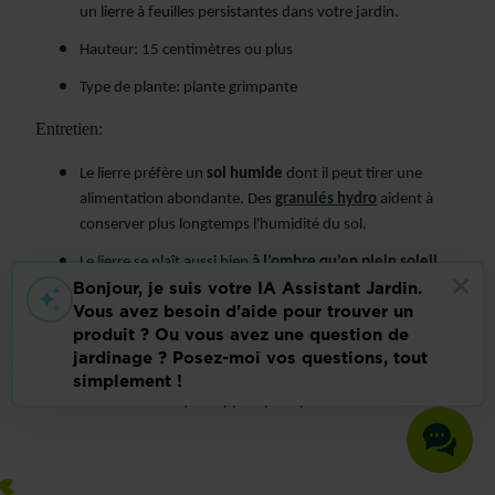
un lierre à feuilles persistantes dans votre jardin.
Hauteur: 15 centimètres ou plus
Type de plante: plante grimpante
Entretien:
Le lierre préfère un
sol humide
dont il peut tirer une
alimentation abondante. Des
granulés hydro
aident à
conserver plus longtemps l'humidité du sol.
Le lierre se plaît aussi bien
à l’ombre qu’en plein soleil,
mais la lumière du soleil entraîne une décoloration des
feuilles.
Un lierre doit être taillé à temps
, car cette plante pousse
vers la lumière via les arbres et autres supports et utilisera
sans doute chaque support pour proliférer.