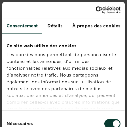
Hauteur: 15 cm
Type de plante: couvre-sol/plante suspendue
Consentement
Détails
À propos des cookies
Entretien:
La campanule est une plante facile et pousse dans tout
Ce site web utilise des cookies
type de sol, mais préfère les
sols calcaires.
Les cookies nous permettent de personnaliser le
Un endroit
ombragé
est idéal pour la campanule.
contenu et les annonces, d'offrir des
fonctionnalités relatives aux médias sociaux et
d'analyser notre trafic. Nous partageons
également des informations sur l'utilisation de
notre site avec nos partenaires de médias
sociaux, des annonces et d'analyse, qui peuvent
combiner celles-ci avec d'autres informations que
vous leur avez fournies ou qu'ils ont collectées
lors de votre utilisation de leurs services.
Sélection
Nécessaires
du