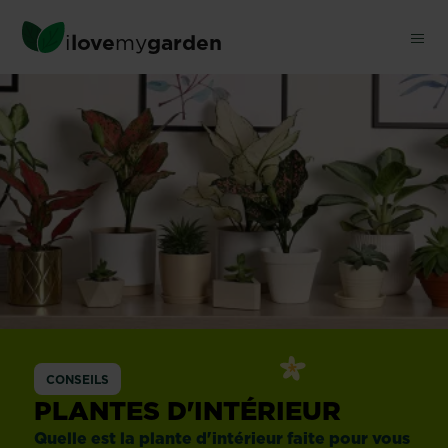
Skip
to
i
love
my
garden
main
content
CONSEILS
PLANTES D'INTÉRIEUR
Quelle est la plante d'intérieur faite pour vous