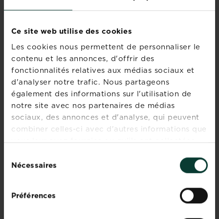
elles
attirent
Entretien de l’Aloe vera
le
Ce site web utilise des cookies
regard
En savoir plus
sur Entretien de l’Aloe ver
Les cookies nous permettent de personnaliser le
dans
contenu et les annonces, d'offrir des
votre
fonctionnalités relatives aux médias sociaux et
intérieur.
d'analyser notre trafic. Nous partageons
Si
également des informations sur l'utilisation de
Comment entretient-on
vous
les cactées ?
notre site avec nos partenaires de médias
gardez
une
sociaux, des annonces et d'analyse, qui peuvent
En savoir plus
sur Comment entretient-on
orchidée
combiner celles-ci avec d'autres informations que
en
vous leur avez fournies ou qu'ils ont collectées
bonne...
lors de votre utilisation de leurs services.
Sélection
Comment faire pousser et
Nécessaires
du
entretenir ses orchidées ?
consentement
En savoir plus
sur Comment faire pousser 
Préférences