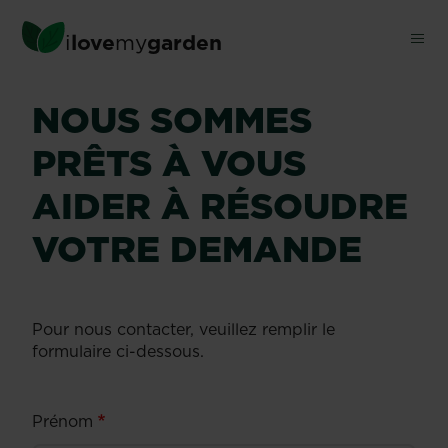
Skip
to
i
love
my
garden
main
content
NOUS SOMMES
PRÊTS À VOUS
AIDER À RÉSOUDRE
VOTRE DEMANDE
Pour nous contacter, veuillez remplir le
formulaire ci-dessous.
Prénom