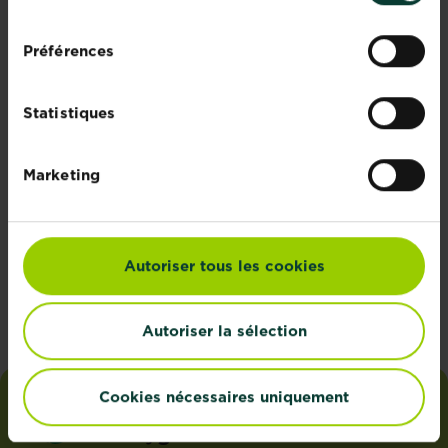
consentement
Evergreen Garden Care Belgium
Dieptestraat 2 boîte 11
Préférences
9160 Lokeren
Statistiques
BANQUE D'IMAGES
Marketing
DISTRIBUTEURS
Autoriser tous les cookies
ENVOYEZ-NOUS UN E-MAIL
Autoriser la sélection
Cookies nécessaires uniquement
i
love
my
garden