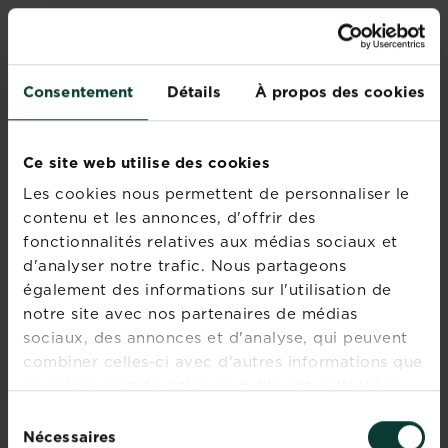
Consentement
Détails
À propos des cookies
Appelez-nous
Ce site web utilise des cookies
Les cookies nous permettent de personnaliser le
+32 (0)9 210 30 10
contenu et les annonces, d'offrir des
fonctionnalités relatives aux médias sociaux et
d'analyser notre trafic. Nous partageons
Disponibilité
également des informations sur l'utilisation de
notre site avec nos partenaires de médias
de 08h jusqu'à 17h
sociaux, des annonces et d'analyse, qui peuvent
combiner celles-ci avec d'autres informations que
vous leur avez fournies ou qu'ils ont collectées
Posez-nous votre
lors de votre utilisation de leurs services.
Sélection
question
Nécessaires
du