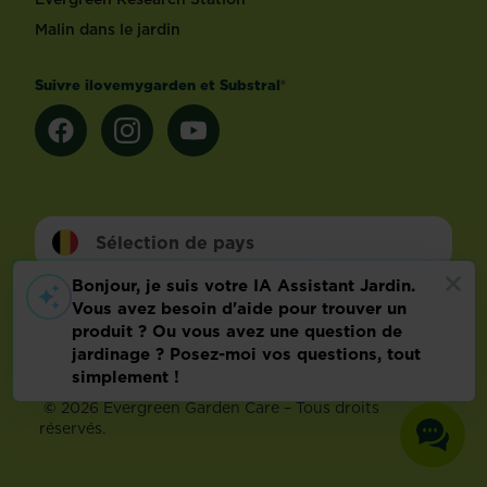
Malin dans le jardin
Suivre ilovemygarden et Substral®
Sélection de pays
Footer
Conditions d’utilisation
Malin dans le jardin
Info technique
Politique relative aux données personnelles
Préférences de cookies
©
2026 Evergreen Garden Care – Tous droits
réservés.