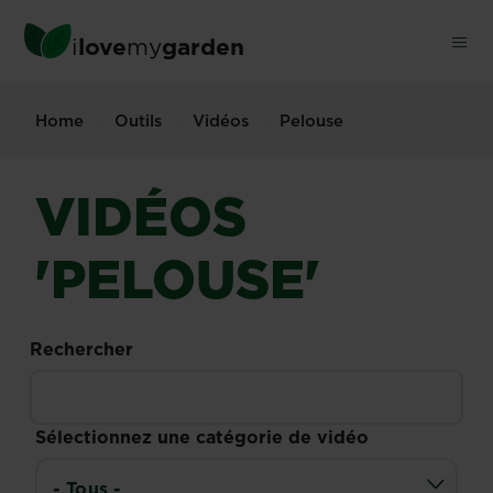
Skip
to
i
love
my
garden
main
content
Home
Outils
Vidéos
Pelouse
VIDÉOS
'PELOUSE'
Rechercher
Sélectionnez une catégorie de vidéo