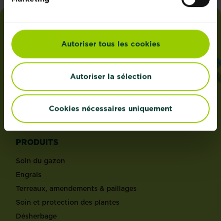
i
love
my
garden
Autoriser tous les cookies
ADRESSE
Autoriser la sélection
Evergreen Garden Care Belgium bvba sprl,
Dieptestraat 2 boîte 11, 9160 Lokeren, Belgique.
®
Roundup
est une marque déposée et utilisée sous
Cookies nécessaires uniquement
licence.
PRODUITS
Soin du gazon
Engrais
Terreaux, amendements & paillages
Soin et protection des plantes
Désherbage