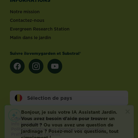
Notre mission
Contactez-nous
Evergreen Research Station
Malin dans le jardin
Suivre ilovemygarden et Substral®
Sélection de pays
Footer
Conditions d’utilisation
Malin dans le jardin
Info technique
Politique relative aux données personnelles
Préférences de cookies