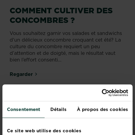
COMMENT CULTIVER DES
CONCOMBRES ?
Vous souhaitez garnir vos salades et sandwichs
d'un délicieux concombre croquant cet été? La
culture du concombre requiert un peu
d’attention et de doigté, mais le résultat vaut
bien l’effort consenti...
Regarder
Comment rempoter
et soigner des
Consentement
Détails
À propos des cookies
orchidées ?
Regarder
Ce site web utilise des cookies