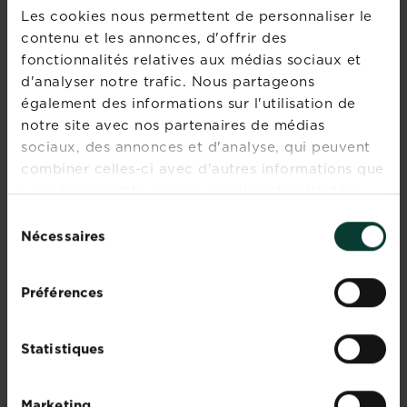
Comment planter
Les cookies nous permettent de personnaliser le
et cultiver des
contenu et les annonces, d'offrir des
myrtilles ?
fonctionnalités relatives aux médias sociaux et
Regarder
d'analyser notre trafic. Nous partageons
également des informations sur l'utilisation de
notre site avec nos partenaires de médias
Comment cultiver
sociaux, des annonces et d'analyse, qui peuvent
des pommes de
terre
combiner celles-ci avec d'autres informations que
vous leur avez fournies ou qu'ils ont collectées
Regarder
lors de votre utilisation de leurs services.
Sélection
Nécessaires
du
Pas de résultat
consentement
Préférences
Nous sommes désolés, nous ne trouvons pas ce
que vous recherchez. Essayez à nouveau.
Statistiques
Regardez toutes les vidéos
Marketing