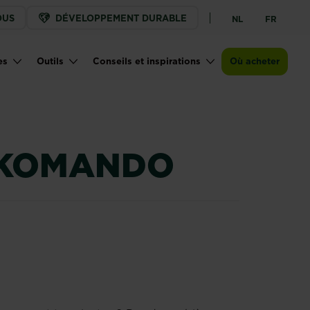
OUS
DÉVELOPPEMENT DURABLE
NL
FR
Points de vente
es
Outils
Conseils et inspirations
Où acheter
KOMANDO