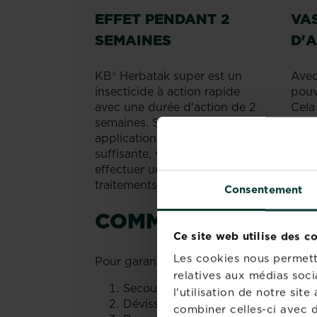
EFFET PENDANT 2
VA
SEMAINES
D'
KB® Herbatak super est un
Avec
insecticide à action rapide
pouv
avec une durée d'action de 2
Cela
semaines. Si la première
notr
application n'a pas été
ici
.
suffisante, vous pouvez
effectuer un maximum de 2
traitements par an.
Consentement
COMMENT UTILISE
Ce site web utilise des c
Les cookies nous permette
Pour garantir l'efficacité de cet insectic
relatives aux médias soci
Secouez le flacon avant utilisation
l'utilisation de notre si
Dévissez le bouchon et dosez le pr
combiner celles-ci avec d