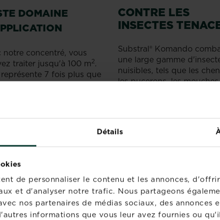
CONTRE LES
STE DOMAINE
INSECTES TENAC
APPLICATION
Substral® Komando comba
 notre concentré, vous
une large gamme d'insect
2
ez traiter jusqu'à 100 m
.
nuisibles, tels que les cheni
 représente 7 fois plus que
les pucerons, les mouches
e produit
prêt à l'emploi
blanches et les thrips. Vou
pouvez l'appliquer sur les
légumes, les fruits, les pla
d'intérieur et d'extérieur.
Détails
À
R SUBSTRAL® KOMANDO CON
ookies
nt de personnaliser le contenu et les annonces, d'offrir
ide, suivez les étapes suivantes :
aux et d'analyser notre trafic. Nous partageons égaleme
te avec nos partenaires de médias sociaux, des annonces e
oduit avec la cuillère doseuse fournie
'autres informations que vous leur avez fournies ou qu'il