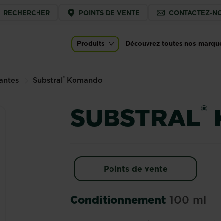
ice
RECHERCHER
POINTS DE VENTE
CONTACTEZ-N
u
Produits
Découvrez toutes nos marqu
s)
Main navigation
®
lantes
Substral
Komando
®
SUBSTRAL
Points de vente
Conditionnement
100 ml