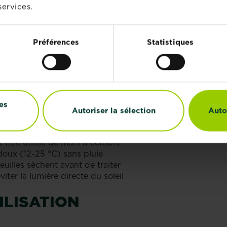
ié avec de l'eau
services.
 quantité désirée
olution homogène
Préférences
Statistiques
ble
s des plantes infectées, ainsi que sur le tronc et les tige
quement à cette version en spray. Il est également possibl
es
Autoriser la sélection
Auto
être utilisé de mars à octobre
doux (12-25 °C) sans pluie
euilles sèchent avant de traiter
viter la lumière directe du soleil
ILISATION