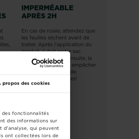
IMPERMÉABLE
ES
APRÈS 2H
t
En cas de rosée, attendez que
es
les feuilles sèchent avant de
lles,
traiter. Après l'application du
produit, il doit rester sec
s
pendant 2 heures. Ensuite, la
pluie ne pourra plus empêcher
ntes
Substral® Komando de
combattre les insectes!
 propos des cookies
CENTRAAT?
 des fonctionnalités
nt des informations sur
t d'analyse, qui peuvent
s ont collectées lors de