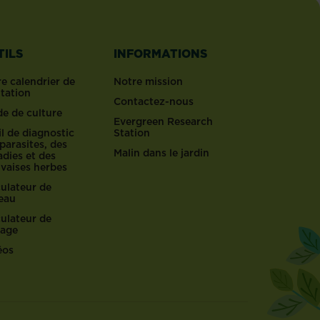
TILS
INFORMATIONS
e calendrier de
Notre mission
ntation
Contactez-nous
de de culture
Evergreen Research
l de diagnostic
Station
parasites, des
Malin dans le jardin
dies et des
vaises herbes
culateur de
reau
culateur de
lage
éos