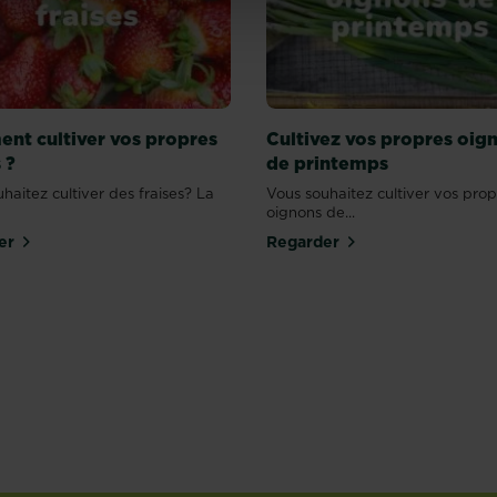
nt cultiver vos propres
Cultivez vos propres oig
 ?
de printemps
haitez cultiver des fraises? La
Vous souhaitez cultiver vos prop
oignons de...
er
Regarder
e
Maïs
Petits po
En savoir plus
En savoir p