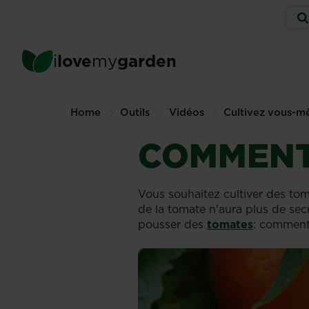
Skip
Serv
to
men
main
content
i
love
my
garden
Home
Outils
Vidéos
Cultivez vous-
COMMENT 
Vous souhaitez cultiver des tom
de la tomate n'aura plus de se
pousser des
tomates
: comment l