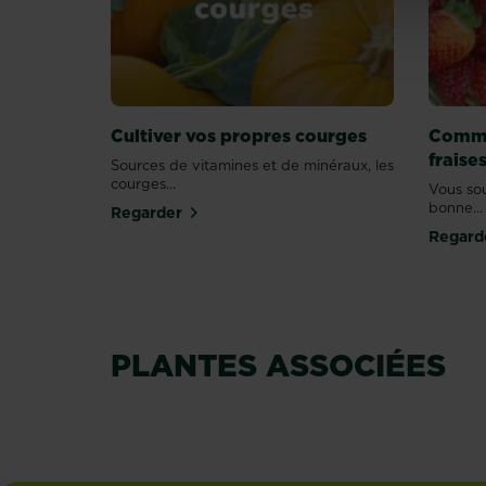
Cultiver vos propres courges
Comme
fraises
Sources de vitamines et de minéraux, les
courges...
Vous sou
bonne...
Regarder
Regard
Salade
Concombr
PLANTES ASSOCIÉES
En savoir plus
En savoir plus