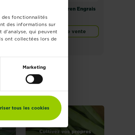
ais
Substral Naturen Engrais
Subs
es
Potager
Univ
 des fonctionnalités
nt des informations sur
Points de vente
t d'analyse, qui peuvent
s ont collectées lors de
Marketing
riser tous les cookies