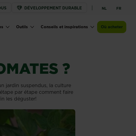
OUS
DÉVELOPPEMENT DURABLE
NL
FR
es
Outils
Conseils et inspirations
Où acheter
OMATES ?
n jardin suspendus, la culture
 étape par étape comment faire
fin les déguster!