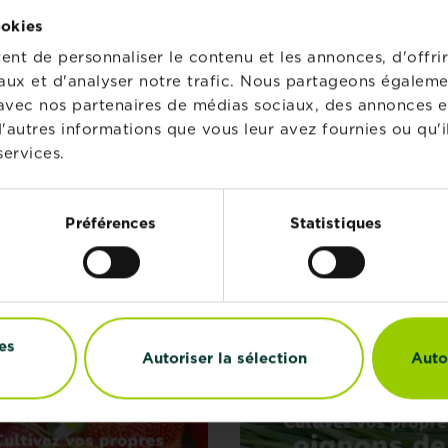
ookies
stral Naturen Terreau
Substral Naturen Engr
ager
Pour Tomates Et Herb
nt de personnaliser le contenu et les annonces, d'offrir
Aromatiques
aux et d'analyser notre trafic. Nous partageons égaleme
Points de vente
Points de vente
te avec nos partenaires de médias sociaux, des annonces e
'autres informations que vous leur avez fournies ou qu'il
services.
Préférences
Statistiques
S
es
Autoriser la sélection
Auto