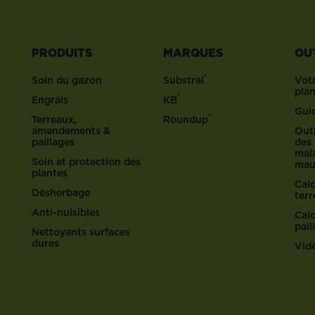
PRODUITS
MARQUES
OU
®
Soin du gazon
Substral
Votr
pla
®
Engrais
KB
Gui
®
Terreaux,
Roundup
amendements &
Outi
paillages
des 
mala
Soin et protection des
mau
plantes
Cal
Désherbage
ter
Anti-nuisibles
Cal
pail
Nettoyants surfaces
dures
Vid