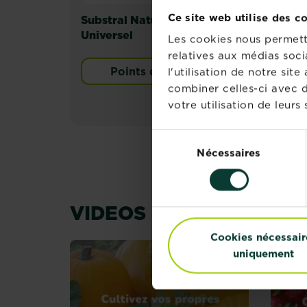
Ce site web utilise des c
Substral Naturen Terreau
Sub
Universel
Pot
Les cookies nous permette
relatives aux médias soci
Points de vente
l'utilisation de notre si
combiner celles-ci avec d
votre utilisation de leurs 
Sélection
Nécessaires
du
consentement
VIDEOS RECOMMANDÉ
Cookies nécessair
uniquement