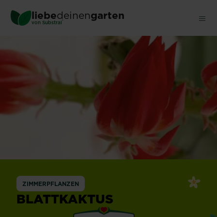
Skip
liebe
deinen
garten
to
®
von Substral
main
content
ZIMMERPFLANZEN
BLATTKAKTUS