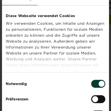
®
®
SUBSTRAL
Substral
Ameisen-
SU
Wühlmaus-Falle
Mittel
Am
Ultra Power
Diese Webseite verwendet Cookies
Jetzt kaufen
Zur Händlersuche
SUBSTRAL® Wühlmaus-Falle Ultra Power
Wir verwenden Cookies, um Inhalte und Anzeigen
Händler und
zu personalisieren, Funktionen für soziale Medien
Verfügbarkeit
anbieten zu können und die Zugriffe auf unsere
vergleichen
Website zu analysieren. Außerdem geben wir
Informationen zu Ihrer Verwendung unserer
Website an unsere Partner für soziale Medien,
Werbung und Analysen weiter. Unsere Partner
INSPIRATION & RATGEBER
führen diese Informationen möglicherweise mit
weiteren Daten zusammen, die Sie ihnen
Alle Artikel entdecken
bereitgestellt haben oder die sie im Rahmen Ihrer
Einwilligungsauswahl
Nutzung der Dienste gesammelt haben.
Notwendig
Präferenzen