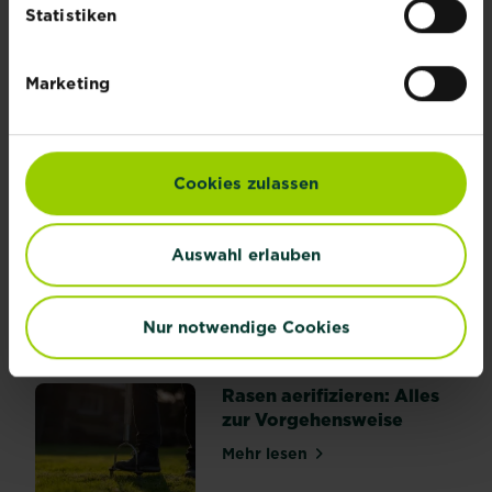
Statistiken
Rasen ebnen: So gleichst
Marketing
du Unebenheiten aus
Mehr lesen
über Rasen ebnen: So gleichst du Uneben
Cookies zulassen
Rasenkrankheiten
Auswahl erlauben
erkennen, behandeln und
vorbeugen
Mehr lesen
Nur notwendige Cookies
über Rasenkrankheiten erk
Rasen aerifizieren: Alles
zur Vorgehensweise
Mehr lesen
über Rasen aerifizieren: Al