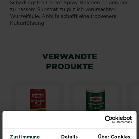
Schädlingsfrei Careo® Spray. Kakteen neigen bei
zu nassem Substrat zu pilzlich verursachter
Wurzelfäule. Abhilfe schafft eine trockenere
Kulturführung.
VERWANDTE
PRODUKTE
Zustimmung
Details
Über Cookies