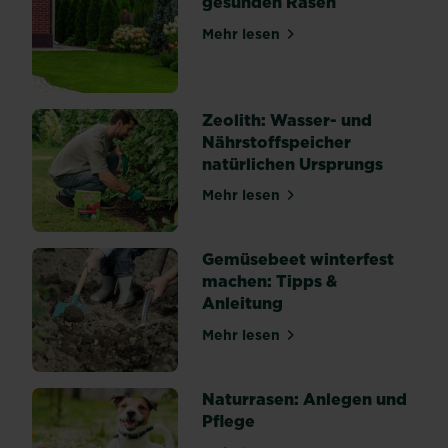
gesunden Rasen
Mehr lesen
über 7 Tipps für einen ges
Zeolith: Wasser- und
Nährstoffspeicher
natürlichen Ursprungs
Mehr lesen
über Zeolith: Wasser- und 
Gemüsebeet winterfest
machen: Tipps &
Anleitung
Mehr lesen
über Gemüsebeet winterfes
Naturrasen: Anlegen und
Pflege