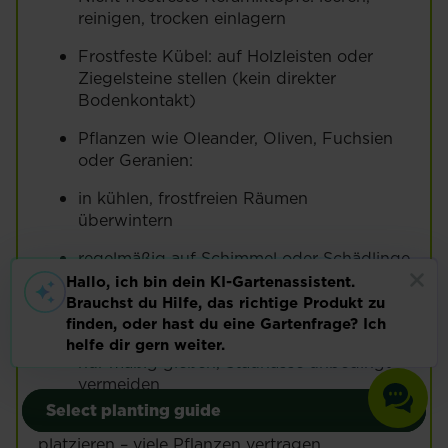
reinigen, trocken einlagern
Frostfeste Kübel: auf Holzleisten oder
Ziegelsteine stellen (kein direkter
Bodenkontakt)
Pflanzen wie Oleander, Oliven, Fuchsien
oder Geranien:
in kühlen, frostfreien Räumen
überwintern
regelmäßig auf Schimmel oder Schädlinge
kontrollieren, gegebenenfalls
®
mit Substral
Grundstoffen oder den
Vital-Produkten gezielt stärken mit einer
nur mäßig gießen, Staunässe unbedingt
Selbst anbauen
Selbst anbauen
vermeiden
Select planting guide
Select planting guide
Gemüse
Gartenpflanzen
Gemüse
Gartenpflanzen
Tipp: Thermometer im Winterquartier
platzieren – viele Pflanzen vertragen