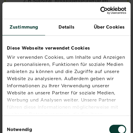
z. B.Substral
Rhododendronerde im
Kübel)
Vorteile wurzelnackter Pflanzen:
Zustimmung
Details
Über Cookies
Günstiger als getopfte Ware
Meist kräftigeres Wachstum
Diese Webseite verwendet Cookies
Einfach zu transportieren
Wir verwenden Cookies, um Inhalte und Anzeigen
Pflanztipps:
zu personalisieren, Funktionen für soziale Medien
anbieten zu können und die Zugriffe auf unsere
Pflanzloch doppelt so groß wie der
Website zu analysieren. Außerdem geben wir
Wurzelballen ausheben
Informationen zu Ihrer Verwendung unserer
Boden tief lockern, ggf. mit Kompost und
Website an unsere Partner für soziale Medien,
Sand oder einem
Werbung und Analysen weiter. Unsere Partner
®
der Substral
Bodenverbesserer Pferdedung
führen diese Informationen möglicherweise mit
und Urgesteinsmehl qualitativ
weiteren Daten zusammen, die Sie ihnen
aufbereiten.
bereitgestellt haben oder die sie im Rahmen Ihrer
Einwilligungsauswahl
Wurzeln vor dem Pflanzen wässern (1–2
Nutzung der Dienste gesammelt haben.
Notwendig
Stunden)