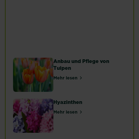
Rosen
Mehr lesen
Anbau und Pflege von
Tulpen
Mehr lesen
über Anbau und Pflege von Tul
Hyazinthen
Mehr lesen
über Hyazinthen