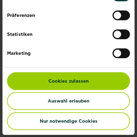
Wurzeln bei Bedarf leicht einkürzen – regt
feine Neubildung an
Präferenzen
Pflanze so setzen, dass
die Veredelungsstelle über der
Statistiken
Erde bleibt
Erde gut andrücken, wässern und mit
Marketing
Mulch, Laub oder Rindenmaterial
abdecken
Tipp: Bei Obstbäumen auf
passenden Befruchtungspartner achten – viele
Cookies zulassen
Apfel- und Birnensorten brauchen eine zweite
Sorte in der Nähe für eine gute Fruchtbildung.
Auswahl erlauben
Nur notwendige Cookies