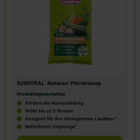
®
®
SUBSTRAL
Naturen
Pferdedung
Produkteigenschaften
Fördert die Humusbildung
Wirkt bis zu 3 Monate
Geeignet für den ökologischen Landbau**
Natürlichen Ursprungs*
Bodenaufbereiter und Startdünger für Zier- und N