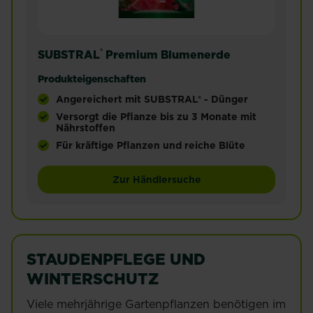
®
SUBSTRAL
Premium Blumenerde
Produkteigenschaften
Angereichert mit SUBSTRAL® - Dünger
Versorgt die Pflanze bis zu 3 Monate mit
Nährstoffen
Für kräftige Pflanzen und reiche Blüte
Diese Universalerde ist ideal für den Einsatz im G
Zur Händlersuche
STAUDENPFLEGE UND
WINTERSCHUTZ
Viele mehrjährige Gartenpflanzen benötigen im