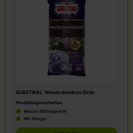
®
SUBSTRAL
Rhododendron Erde
Produkteigenschaften
Reiche Blütenpracht
Mit Dünger
Diese Spezialerde mit niedrigem pH-Wert ist spez
SUBSTRAL® Rhododendro