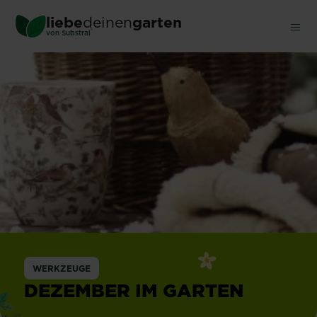
Skip
liebe
deinen
garten
to
®
von Substral
main
content
WERKZEUGE
DEZEMBER IM GARTEN