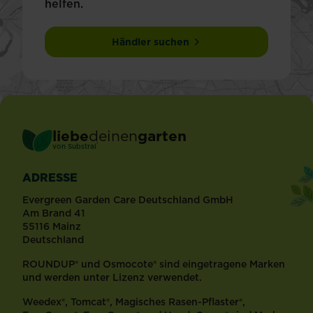
helfen.
Händler suchen
liebe
deinen
garten
®
von Substral
ADRESSE
Evergreen Garden Care Deutschland GmbH
Am Brand 41
55116 Mainz
Deutschland
ROUNDUP® und Osmocote® sind eingetragene Marken
und werden unter Lizenz verwendet.
Weedex®, Tomcat®, Magisches Rasen-Pflaster®,