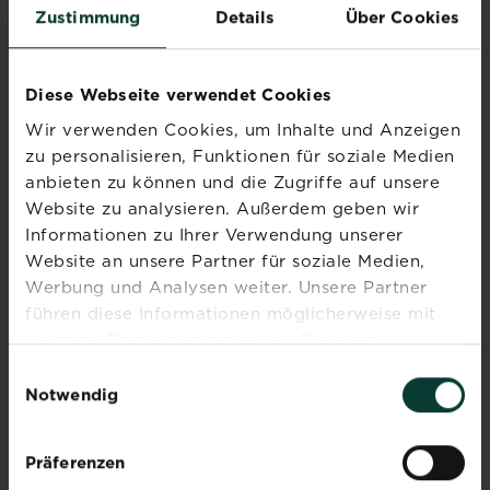
Zustimmung
Details
Über Cookies
Diese Webseite verwendet Cookies
Rasen ebnen: So gleichst
Wir verwenden Cookies, um Inhalte und Anzeigen
du Unebenheiten aus
zu personalisieren, Funktionen für soziale Medien
anbieten zu können und die Zugriffe auf unsere
Mehr lesen
Website zu analysieren. Außerdem geben wir
über Rasen ebnen: So gleichst du Uneben
Informationen zu Ihrer Verwendung unserer
Website an unsere Partner für soziale Medien,
Werbung und Analysen weiter. Unsere Partner
Rasenkrankheiten
führen diese Informationen möglicherweise mit
erkennen, behandeln und
weiteren Daten zusammen, die Sie ihnen
vorbeugen
bereitgestellt haben oder die sie im Rahmen Ihrer
Einwilligungsauswahl
Mehr lesen
über Rasenkrankheiten erk
Nutzung der Dienste gesammelt haben.
Notwendig
Rasen aerifizieren: Alles
Präferenzen
zur Vorgehensweise