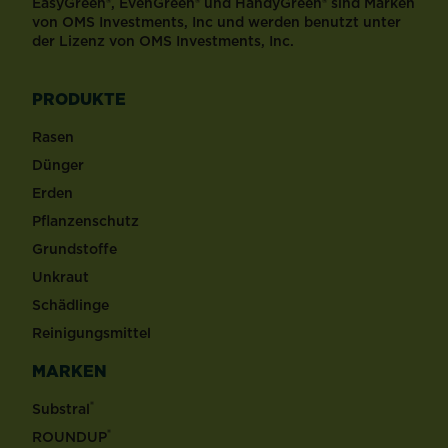
EasyGreen®, EvenGreen® und HandyGreen® sind Marken
von OMS Investments, Inc und werden benutzt unter
der Lizenz von OMS Investments, Inc.
PRODUKTE
Rasen
Dünger
Erden
Pflanzenschutz
Grundstoffe
Unkraut
Schädlinge
Reinigungsmittel
MARKEN
®
Substral
®
ROUNDUP