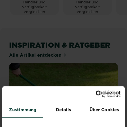
Händler und
Händler und
Verfügbarkeit
Verfügbarkeit
vergleichen
vergleichen
INSPIRATION & RATGEBER
Alle Artikel entdecken
Zustimmung
Details
Über Cookies
Rasen ebnen: So gleichst
du Unebenheiten aus