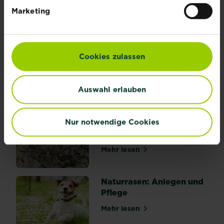
über 7 Tipps für einen ges
Marketing
Zeolith: Wasser- und
Nährstoffspeicher
Cookies zulassen
natürlichen Ursprungs
Mehr lesen
über Zeolith: Wasser- und 
Auswahl erlauben
Gemüsebeet winterfest
Nur notwendige Cookies
machen: Tipps &
Anleitung
Mehr lesen
über Gemüsebeet winterfes
Naturrasen: Anlegen und
Pflege
Mehr lesen
über Naturrasen: Anlegen u