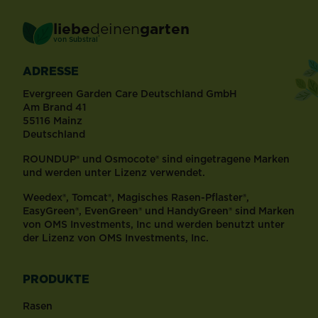
liebe
deinen
garten
®
von Substral
ADRESSE
Evergreen Garden Care Deutschland GmbH
Am Brand 41
55116 Mainz
Deutschland
ROUNDUP® und Osmocote® sind eingetragene Marken
und werden unter Lizenz verwendet.
Weedex®, Tomcat®, Magisches Rasen-Pflaster®,
EasyGreen®, EvenGreen® und HandyGreen® sind Marken
von OMS Investments, Inc und werden benutzt unter
der Lizenz von OMS Investments, Inc.
PRODUKTE
Rasen