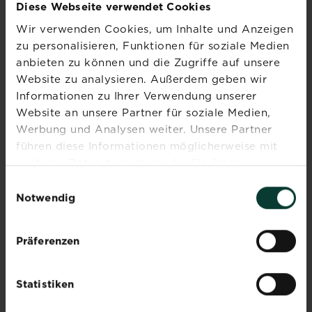
Diese Webseite verwendet Cookies
Mehr lesen
über Rasen ebnen: So gleichst du Uneben
Wir verwenden Cookies, um Inhalte und Anzeigen
zu personalisieren, Funktionen für soziale Medien
anbieten zu können und die Zugriffe auf unsere
Rasenkrankheiten
Website zu analysieren. Außerdem geben wir
erkennen, behandeln und
Informationen zu Ihrer Verwendung unserer
vorbeugen
Website an unsere Partner für soziale Medien,
Werbung und Analysen weiter. Unsere Partner
Mehr lesen
über Rasenkrankheiten erk
führen diese Informationen möglicherweise mit
weiteren Daten zusammen, die Sie ihnen
Rasen aerifizieren: Alles
bereitgestellt haben oder die sie im Rahmen Ihrer
Einwilligungsauswahl
zur Vorgehensweise
Nutzung der Dienste gesammelt haben.
Notwendig
Mehr lesen
über Rasen aerifizieren: Al
Präferenzen
7 Tipps für einen
Statistiken
gesunden Rasen
Mehr lesen