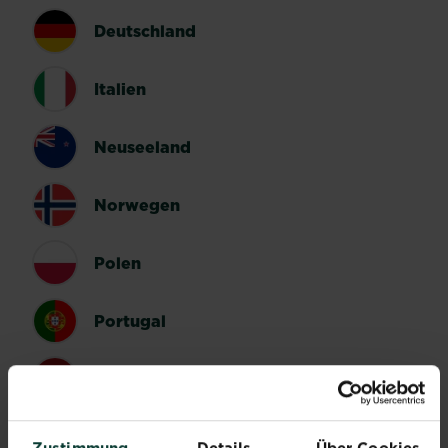
Deutschland
Italien
Neuseeland
Norwegen
Polen
Portugal
Spanien
Schweden
Zustimmung
Details
Über Cookies