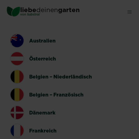
Skip
liebe
deinen
garten
to
®
von Substral
main
content
LÄNDERUMSCHALTER
Australien
Österreich
Belgien – Niederländisch
Belgien – Französisch
Dänemark
Frankreich