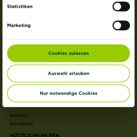
der Lizenz von OMS Investments, Inc.
Statistiken
PRODUKTE
Marketing
Rasen
Dünger
Erden
Cookies zulassen
Pflanzenschutz
Grundstoffe
Auswahl erlauben
Unkraut
Schädlinge
Reinigungsmittel
Nur notwendige Cookies
MARKEN
®
Substral
®
ROUNDUP
NÜTZLICHE HILFEN