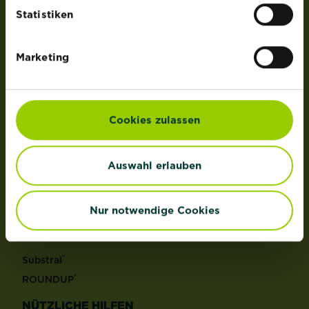
der Lizenz von OMS Investments, Inc.
Statistiken
PRODUKTE
Marketing
Rasen
Dünger
Erden
Cookies zulassen
Pflanzenschutz
Grundstoffe
Auswahl erlauben
Unkraut
Schädlinge
Reinigungsmittel
Nur notwendige Cookies
MARKEN
®
Substral
®
ROUNDUP
NÜTZLICHE HILFEN