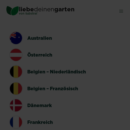
Skip
liebe
deinen
garten
to
®
von Substral
main
content
LÄNDERUMSCHALTER
Australien
Österreich
Belgien – Niederländisch
Belgien – Französisch
Dänemark
Frankreich