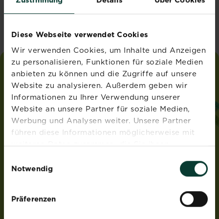
Vereinigtes Königreich
Diese Webseite verwendet Cookies
Wir verwenden Cookies, um Inhalte und Anzeigen
zu personalisieren, Funktionen für soziale Medien
anbieten zu können und die Zugriffe auf unsere
liebe
deinen
garten
Website zu analysieren. Außerdem geben wir
®
von Substral
Informationen zu Ihrer Verwendung unserer
ADRESSE
Website an unsere Partner für soziale Medien,
Werbung und Analysen weiter. Unsere Partner
Evergreen Garden Care Deutschland GmbH
führen diese Informationen möglicherweise mit
Am Brand 41
55116 Mainz
weiteren Daten zusammen, die Sie ihnen
Deutschland
bereitgestellt haben oder die sie im Rahmen Ihrer
Einwilligungsauswahl
Nutzung der Dienste gesammelt haben.
Notwendig
ROUNDUP® und Osmocote® sind eingetragene Marken
und werden unter Lizenz verwendet.
Weedex®, Tomcat®, Magisches Rasen-Pflaster®,
Präferenzen
EasyGreen®, EvenGreen® und HandyGreen® sind Marken
von OMS Investments, Inc und werden benutzt unter