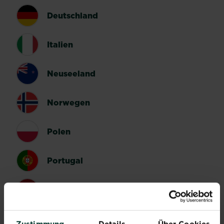
Deutschland
Italien
Neuseeland
Norwegen
Polen
Portugal
Spanien
Schweden
Zustimmung
Details
Über Cookies