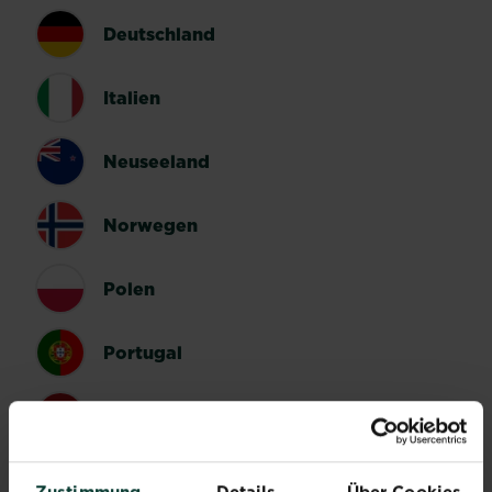
Deutschland
Italien
Neuseeland
Norwegen
Polen
Portugal
Spanien
Schweden
Zustimmung
Details
Über Cookies