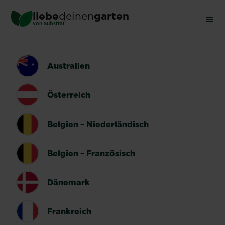
Skip
liebe
deinen
garten
to
®
von Substral
main
content
LÄNDERUMSCHALTER
Australien
Österreich
Belgien – Niederländisch
Belgien – Französisch
Dänemark
Frankreich