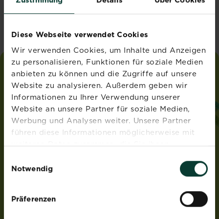
Vereinigtes Königreich
Diese Webseite verwendet Cookies
Wir verwenden Cookies, um Inhalte und Anzeigen
zu personalisieren, Funktionen für soziale Medien
anbieten zu können und die Zugriffe auf unsere
liebe
deinen
garten
Website zu analysieren. Außerdem geben wir
®
von Substral
Informationen zu Ihrer Verwendung unserer
ADRESSE
Website an unsere Partner für soziale Medien,
Werbung und Analysen weiter. Unsere Partner
Evergreen Garden Care Deutschland GmbH
führen diese Informationen möglicherweise mit
Am Brand 41
55116 Mainz
weiteren Daten zusammen, die Sie ihnen
Deutschland
bereitgestellt haben oder die sie im Rahmen Ihrer
Einwilligungsauswahl
Nutzung der Dienste gesammelt haben.
Notwendig
ROUNDUP® und Osmocote® sind eingetragene Marken
und werden unter Lizenz verwendet.
Weedex®, Tomcat®, Magisches Rasen-Pflaster®,
Präferenzen
EasyGreen®, EvenGreen® und HandyGreen® sind Marken
von OMS Investments, Inc und werden benutzt unter