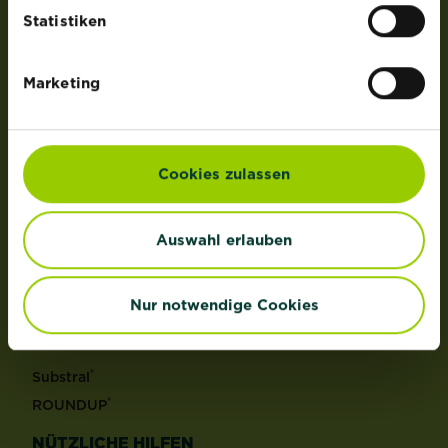
der Lizenz von OMS Investments, Inc.
Statistiken
PRODUKTE
Marketing
Rasen
Dünger
Erden
Cookies zulassen
Pflanzenschutz
Grundstoffe
Auswahl erlauben
Unkraut
Schädlinge
Reinigungsmittel
Nur notwendige Cookies
MARKEN
®
Substral
®
ROUNDUP
NÜTZLICHE HILFEN