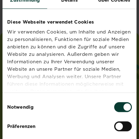
Vereinigtes Königreich
Diese Webseite verwendet Cookies
Wir verwenden Cookies, um Inhalte und Anzeigen
zu personalisieren, Funktionen für soziale Medien
anbieten zu können und die Zugriffe auf unsere
liebe
deinen
garten
Website zu analysieren. Außerdem geben wir
®
von Substral
Informationen zu Ihrer Verwendung unserer
ADRESSE
Website an unsere Partner für soziale Medien,
Werbung und Analysen weiter. Unsere Partner
Evergreen Garden Care Deutschland GmbH
führen diese Informationen möglicherweise mit
Am Brand 41
55116 Mainz
weiteren Daten zusammen, die Sie ihnen
Deutschland
bereitgestellt haben oder die sie im Rahmen Ihrer
Einwilligungsauswahl
Nutzung der Dienste gesammelt haben.
Notwendig
ROUNDUP® und Osmocote® sind eingetragene Marken
und werden unter Lizenz verwendet.
Weedex®, Tomcat®, Magisches Rasen-Pflaster®,
Präferenzen
EasyGreen®, EvenGreen® und HandyGreen® sind Marken
von OMS Investments, Inc und werden benutzt unter