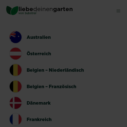
Skip
liebe
deinen
garten
to
®
von Substral
main
content
LÄNDERUMSCHALTER
Australien
Österreich
Belgien – Niederländisch
Belgien – Französisch
Dänemark
Frankreich