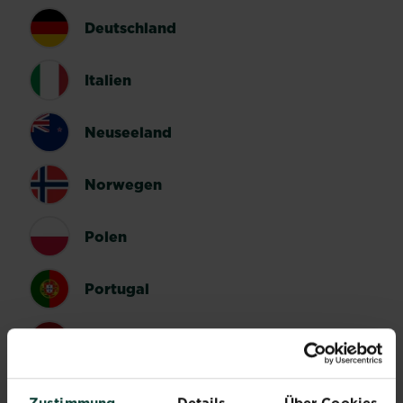
Deutschland
Italien
Neuseeland
Norwegen
Polen
Portugal
Spanien
Schweden
Zustimmung
Details
Über Cookies