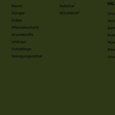
HI
®
Rasen
Substral
®
Dünger
ROUNDUP
Uns
Erden
Anz
Pflanzenschutz
Gar
Grundstoffe
Erd
Unkraut
Mul
Schädlinge
Ras
Reinigungsmittel
Uns