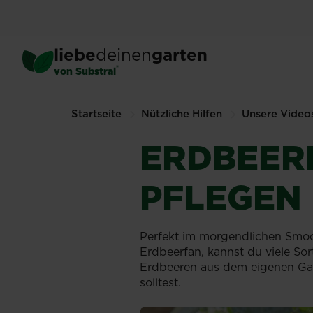
Skip
to
main
liebe
deinen
garten
content
®
von Substral
Startseite
Nützliche Hilfen
Unsere Video
ERDBEER
PFLEGEN
Perfekt im morgendlichen Smoot
Erdbeerfan, kannst du viele So
Erdbeeren aus dem eigenen Gar
solltest.