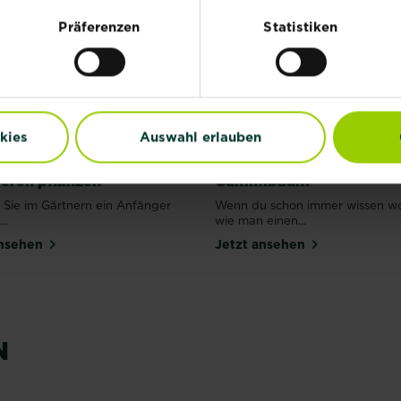
Präferenzen
Statistiken
kies
Auswahl erlauben
eren pflanzen
Gummibaum
 Sie im Gärtnern ein Anfänger
Wenn du schon immer wissen wol
..
wie man einen...
ansehen
Jetzt ansehen
Heidelbeeren
Chili
N
Mehr lesen
Mehr lesen