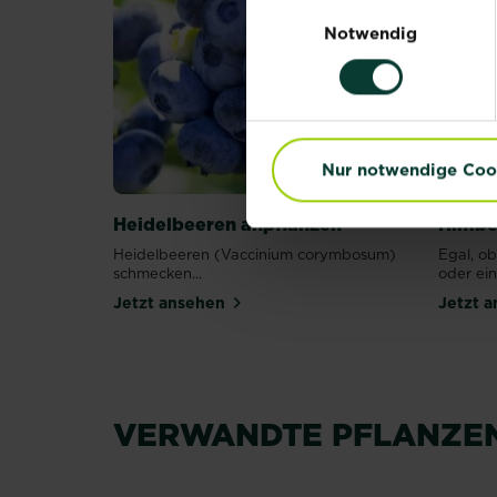
Einwilligungsauswahl
Notwendig
Nur notwendige Coo
Heidelbeeren anpflanzen
Himbe
Heidelbeeren (Vaccinium corymbosum)
Egal, ob
schmecken...
oder ein.
Jetzt ansehen
Jetzt 
Erdbeeren
Himbeeren
VERWANDTE PFLANZE
Mehr lesen
Mehr lesen