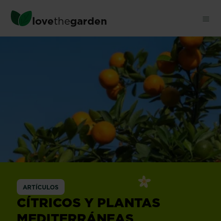
Ir
a
love
the
garden
contenido
principal
ARTÍCULOS
CÍTRICOS Y PLANTAS
MEDITERRÁNEAS