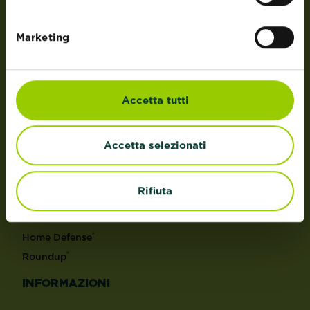
Roundup© è un marchio registrato e utilizzato su
licenza
Marketing
PRODOTTI
Concimi per piante
Accetta tutti
Protezione delle piante
Controllo erbacce
Accetta selezionati
Anti-parassiti
Protezzione della casa
Rifiuta
MARCHI
®
KB
®
Home Defense
®
Roundup
INFORMAZIONI