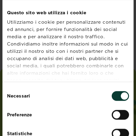
Questo sito web utilizza i cookie
Utilizziamo i cookie per personalizzare contenuti
ed annunci, per fornire funzionalità dei social
media e per analizzare il nostro traffico.
KB Performance
organics Concime
Condividiamo inoltre informazioni sul modo in cui
orticole
utilizzi il nostro sito con i nostri partner che si
occupano di analisi dei dati web, pubblicità e
social media, i quali potrebbero combinarle con
altre informazioni che hai fornito loro o che
hanno raccolto dal tuo utilizzo dei loro servizi.
love
the
garden
Selezione
Necessari
del
INDIRIZZO
consenso
Evergreen Garden Care France SAS,
Preferenze
4 Allée des Séquoias
69760 LIMONEST
FRANCIA
Statistiche