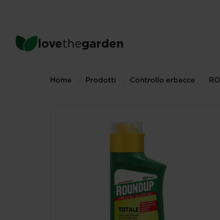
Val
al
contenuto
principale
love
the
garden
Breadcrumbs
Home
Prodotti
Controllo erbacce
RO