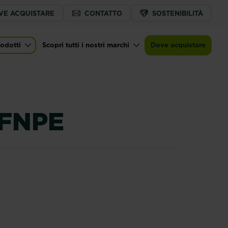
VE ACQUISTARE
CONTATTO
SOSTENIBILITÀ
odotti
Scopri tutti i nostri marchi
Dove acquistare
in navigation
FNPE