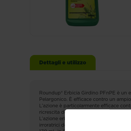
Dettagli e utilizzo
Roundup® Erbicia Girdino PFnPE è un erbi
Pelargonico. È efficace contro un ampio 
L’azione è particolarmente efficace contro
ricrescita delle infestanti controllate, in 
L’azione erbicida del prodotto si manifes
irroratrici dotate di erogatore meccanico