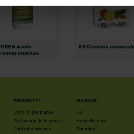
UREN Aceto
KB Concime universal
erbante multiuso
PRODOTTI
MARCHI
®
Concimi per piante
KB
®
Protezione delle piante
Home Defense
®
Controllo erbacce
Roundup