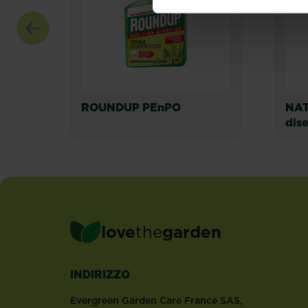
ROUNDUP PEnPO
NAT
dis
love
the
garden
INDIRIZZO
Evergreen Garden Care France SAS,