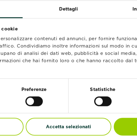
,5 litri di soluzione per trattare 30 m2
Dettagli
I
i cookie
personalizzare contenuti ed annunci, per fornire funziona
raffico. Condividiamo inoltre informazioni sul modo in cui 
cupano di analisi dei dati web, pubblicità e social media
rmazioni che hai fornito loro o che hanno raccolto dal tu
PRODOTTI CORRELATI
Preferenze
Statistiche
Accetta selezionati