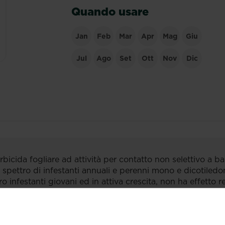
Quando usare
Jan
Feb
Mar
Apr
Mag
Giu
Jul
Ago
Set
Ott
Nov
Dic
cida fogliare ad attività per contatto non selettivo a ba
spettro di infestanti annuali e perenni mono e dicotiledo
 infestanti giovani ed in attiva crescita, non ha effetto re
tal caso ripetere il trattamento.
ta entro un giorno. Utilizzare, a seconda della superfici
, evitando il contatto con le colture se non ben lignificate