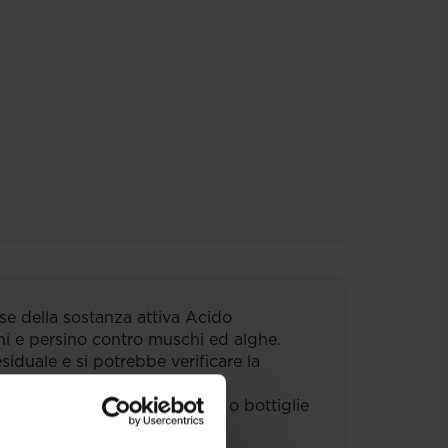
se della sostanza attiva Acido
ni e persino contro muschi ed alghe.
siduale e si potrebbe verificare la
e da trattare, pompe a spalla o bottiglie
.