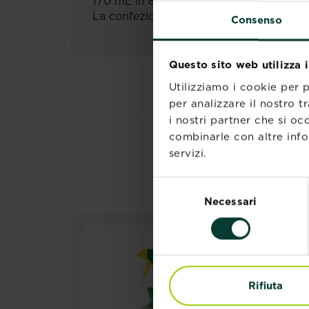
170 mL in 830 ml di soluzione.
La confezione da 500 ml è da diluire in 2
Consenso
Questo sito web utilizza 
Utilizziamo i cookie per 
per analizzare il nostro t
i nostri partner che si oc
combinarle con altre info
servizi.
Selezione
Necessari
del
consenso
Rifiuta