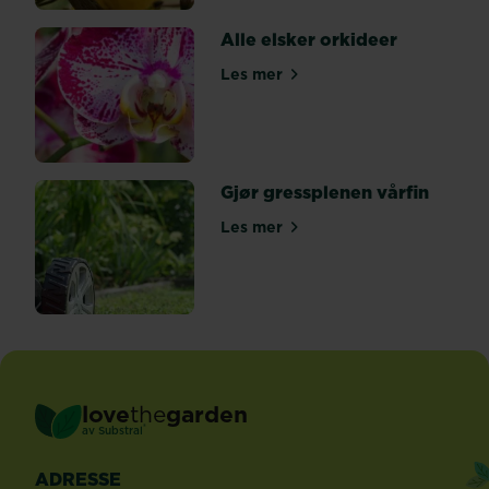
potter,
Alle elsker orkideer
slik
at
Les mer
om Alle elsker orkideer
du
kan
ta...
Gjør gressplenen vårfin
Les mer
om Gjør gressplenen vårfin
love
the
garden
®
av
Substral
ADRESSE