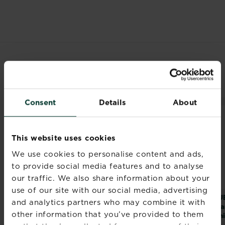
RELATED PRODUCTS
Consent
Details
About
This website uses cookies
We use cookies to personalise content and ads,
to provide social media features and to analyse
our traffic. We also share information about your
use of our site with our social media, advertising
®
®
SUBSTRAL
SUBSTRAL
Super
SU
and analytics partners who may combine it with
Plantenæring Refill
Gramino
Pla
other information that you’ve provided to them
Plengjødsel
Uni