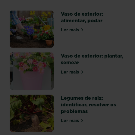
cultivadas
em
Vaso de exterior:
vasos,
alimentar, podar
recipientes
ou
Ler mais
sobre Vaso de exterior: alime
floreiras
apresentam
os
mesmos
Vaso de exterior: plantar,
riscos
semear
de
Ler mais
problemas
sobre Vaso de exterior: plant
parasitários
que
os
Legumes de raiz:
vegetais
identificar, resolver os
do
problemas
jardim.
Contudo,
Ler mais
sobre Legumes de raiz: identi
não
estão