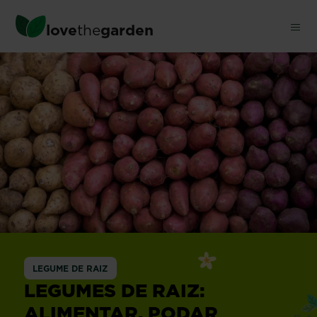
Ignorar
conteúdo
love
the
garden
principal
LEGUME DE RAIZ
LEGUMES DE RAIZ:
ALIMENTAR, PODAR