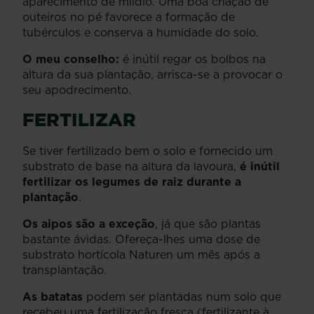
aparecimento de míldio. Uma boa criação de
outeiros no pé favorece a formação de
tubérculos e conserva a humidade do solo.
O meu conselho:
é inútil regar os bolbos na
altura da sua plantação, arrisca-se a provocar o
seu apodrecimento.
FERTILIZAR
Se tiver fertilizado bem o solo e fornecido um
substrato de base na altura da lavoura,
é inútil
fertilizar os legumes de raiz durante a
plantação
.
Os aipos são a exceção
, já que são plantas
bastante ávidas. Ofereça-lhes uma dose de
substrato hortícola Naturen um mês após a
transplantação.
As batatas
podem ser plantadas num solo que
recebeu uma fertilização fresca (fertilizante à