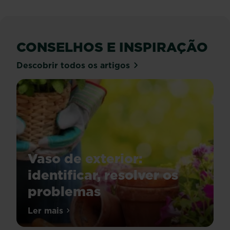
CONSELHOS E INSPIRAÇÃO
Descobrir todos os artigos
Vaso de exterior:
identificar, resolver os
problemas
As
Ler mais
sobre Vaso de exterior: identificar, resol
plantas