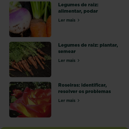
Legumes de raiz:
tão
alimentar, podar
bem
armadas
Ler mais
sobre Legumes de raiz: alime
para
lhes
resistir
porque...
Legumes de raiz: plantar,
semear
Ler mais
sobre Legumes de raiz: plant
Roseiras: identificar,
resolver os problemas
Ler mais
sobre Roseiras: identificar, 