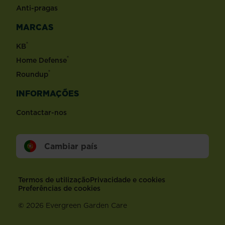
​Anti-pragas
MARCAS
®
KB
®
Home Defense
®
Roundup
INFORMAÇÕES
Contactar-nos
Cambiar país
Footer
Termos de utilização
Privacidade e cookies
Preferências de cookies
©
2026 Evergreen Garden Care