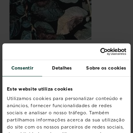
Em relação ao míldio
, durante um verão
húmido e fresco, este cogumelo descolora as
folhas do alho, cenoura, nabo, cebola. Danifica
Consentir
Detalhes
Sobre os cookies
sobretudo as batatas de forma perigosa. Trate
com calda bordalesa se o tempo estiver húmido.
Este website utiliza cookies
O meu conselho:
não plante muito junto para
evitar uma promiscuidade favorável ao
Utilizamos cookies para personalizar conteúdo e
desenvolvimento do míldio. Após um ataque
anúncios, fornecer funcionalidades de redes
forte, respeite uma rotação de 4 a 5 anos.
sociais e analisar o nosso tráfego. Também
partilhamos informações acerca da sua utilização
A ferrugem
ataca o alho, a beterraba, o aipo,
do site com os nossos parceiros de redes sociais,
provocando manchas amarelas alaranjadas nas