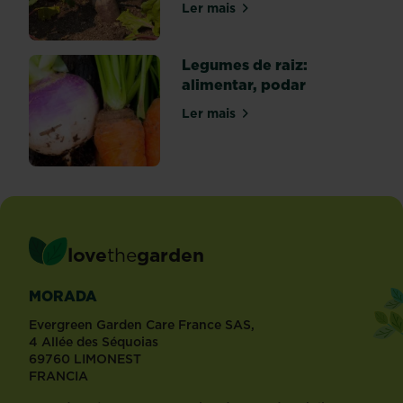
Ler mais
sobre Legumes de raiz: identi
Legumes de raiz:
alimentar, podar
Ler mais
sobre Legumes de raiz: alime
love
the
garden
MORADA
Evergreen Garden Care France SAS,
4 Allée des Séquoias
69760 LIMONEST
FRANCIA