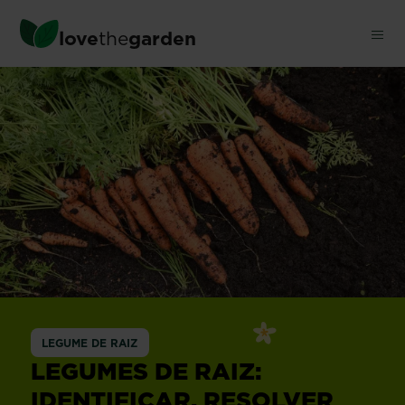
Ignorar
conteúdo
love
the
garden
principal
LEGUME DE RAIZ
LEGUMES DE RAIZ:
IDENTIFICAR, RESOLVER