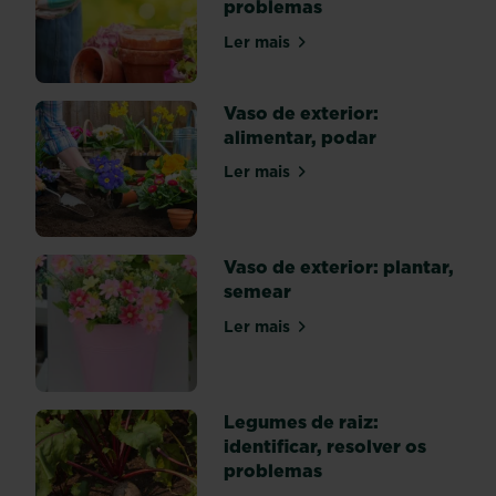
dos
problemas
inimigos
Ler mais
das
sobre Vaso de exterior: ident
plantas
da
Vaso de exterior:
habitação.
alimentar, podar
Para
reduzir
Ler mais
sobre Vaso de exterior: alime
os
riscos,
abra
Vaso de exterior: plantar,
totalmente
semear
as
janelas
Ler mais
sobre Vaso de exterior: plant
(sem
provocar
correntes
de
Legumes de raiz:
ar)...
identificar, resolver os
problemas