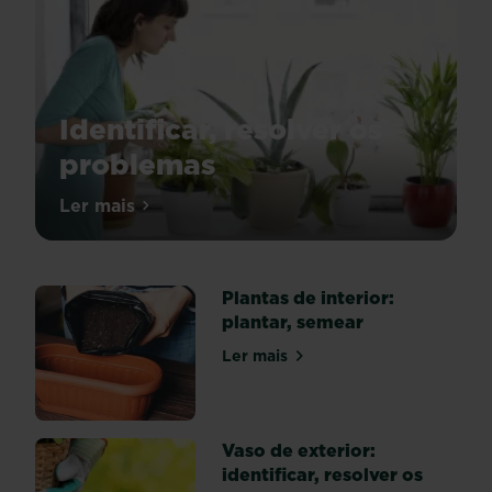
Identificar, resolver os
problemas
Uma
Ler mais
sobre Identificar, resolver os problemas
atmosfera
quente
e
Plantas de interior:
confinada,
plantar, semear
bem
como
Ler mais
sobre Plantas de interior: pl
umar
seco,
favorecem
a
Vaso de exterior:
proliferação
identificar, resolver os