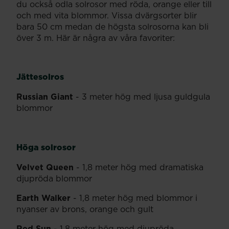
du också odla solrosor med röda, orange eller till
och med vita blommor. Vissa dvärgsorter blir
bara 50 cm medan de högsta solrosorna kan bli
över 3 m. Här är några av våra favoriter:
Jättesolros
Russian Giant
- 3 meter hög med ljusa guldgula
blommor
Höga solrosor
Velvet Queen
- 1,8 meter hög med dramatiska
djupröda blommor
Earth Walker
- 1,8 meter hög med blommor i
nyanser av brons, orange och gult
Red Sun
- 1,8 meter hög med djupröda