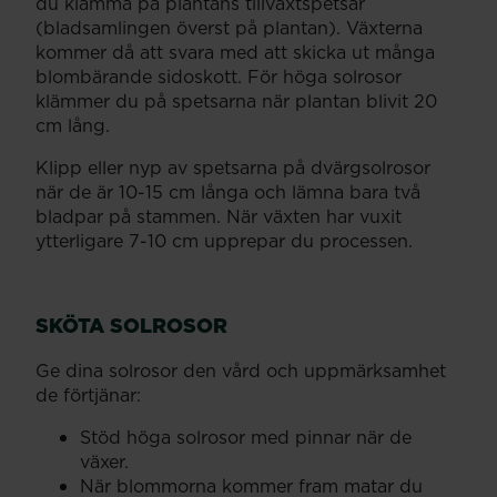
du klämma på plantans tillväxtspetsar
(bladsamlingen överst på plantan). Växterna
kommer då att svara med att skicka ut många
blombärande sidoskott. För höga solrosor
klämmer du på spetsarna när plantan blivit 20
cm lång.
Klipp eller nyp av spetsarna på dvärgsolrosor
när de är 10-15 cm långa och lämna bara två
bladpar på stammen. När växten har vuxit
ytterligare 7-10 cm upprepar du processen.
SKÖTA SOLROSOR
Ge dina solrosor den vård och uppmärksamhet
de förtjänar:
Stöd höga solrosor med pinnar när de
växer.
När blommorna kommer fram matar du