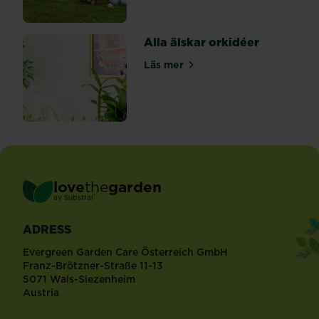
ned
med
en
Alla älskar orkidéer
hand
och
Läs mer
om Alla älskar orkidéer
tar...
love
the
garden
®
av
Substral
ADRESS
Evergreen Garden Care Österreich GmbH
Franz-Brötzner-Straße 11-13
5071 Wals-Siezenheim
Austria