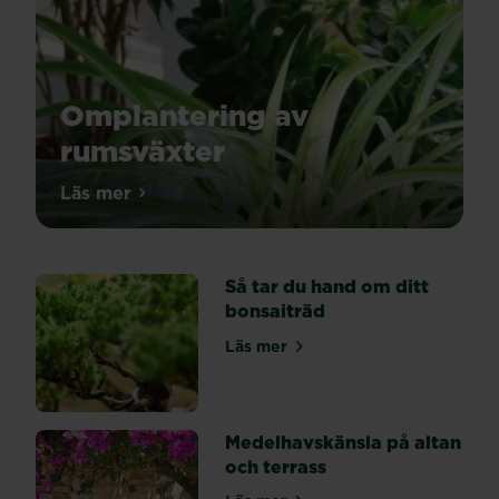
Omplantering av
rumsväxter
Det
Läs mer
om Omplantering av rumsväxter
är
enkelt
att
Så tar du hand om ditt
plantera
bonsaiträd
om
rumsväxter:
Läs mer
om Så tar du hand om ditt bo
1.
Börja
med
att
Medelhavskänsla på altan
lossa
och terrass
växten