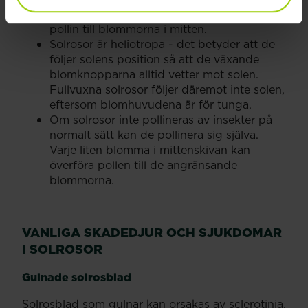
runt solrosens kant finns där för att locka
pollin till blommorna i mitten.
Solrosor är heliotropa - det betyder att de
följer solens position så att de växande
blomknopparna alltid vetter mot solen.
Fullvuxna solrosor följer däremot inte solen,
eftersom blomhuvudena är för tunga.
Om solrosor inte pollineras av insekter på
normalt sätt kan de pollinera sig själva.
Varje liten blomma i mittenskivan kan
överföra pollen till de angränsande
blommorna.
VANLIGA SKADEDJUR OCH SJUKDOMAR
I SOLROSOR
Gulnade solrosblad
Solrosblad som gulnar kan orsakas av sclerotinia,