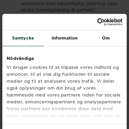
solrosorna med kaliumhaltig gödning varje
vecka (tomatgödning är perfekt).
Vattna regelbundet under torra perioder,
särskilt de höga sorterna, eftersom det är
svårt för dem att återhämta sig om de
torkat ut.
Samtycke
Information
Om
När blommorna blommat ut, lämna kvar
dem till fåglarna - finkar och sparvar älskar
dem.
Nödvändiga
Dra upp plantorna på senhösten och
kompostera dem.
Vi bruger cookies til at tilpasse vores indhold og
annoncer, til at vise dig funktioner til sociale
medier og til at analysere vores trafik. Vi deler
også oplysninger om din brug af vores
SKÖRDA SOLROSFRÖN
hjemmeside med vores partnere inden for sociale
För att skörda solrosfrön väntar du tills
medier, annonceringspartnere og analysepartnere.
kronbladen börjar trilla av. Täck blommorna med
Vores partnere kan kombinere disse data med
nät för att skydda dem från fåglar.
andre oplysninger, du har givet dem, eller som de
har indsamlet fra din brug af deres tjenester.
Klipp av blommorna och se till att få med