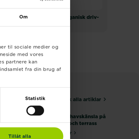
®
Om
ring
SUBSTRAL
organisk driv-
husnæring
ner til sociale medier og
emmeside med vores
es partnere kan
indsamlet fra din brug af
Statistik
Upptäck alla artiklar
Medelhavskänsla på
altan och terrass
Läs mer
 om ditt bonsaiträd
om Medelhavskänsla på altan och
Tillåt alla