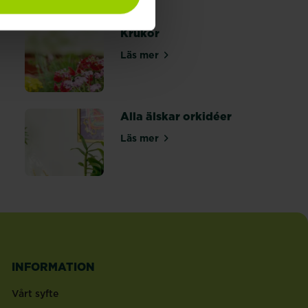
Krukor
Läs mer
om Krukor
itronträd
Alla älskar orkidéer
Läs mer
om Alla älskar orkidéer
 vårfin
INFORMATION
Vårt syfte