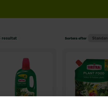
3
resultat
Sortera efter