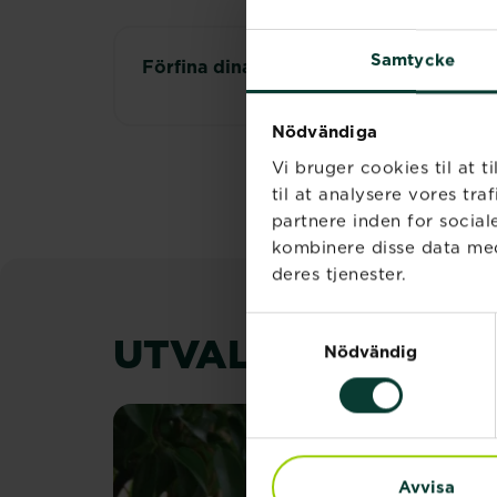
Samtycke
Förfina dina resultat
Rensa alla
Nödvändiga
Vi bruger cookies til at t
til at analysere vores tr
partnere inden for socia
kombinere disse data med
deres tjenester.
Samtyckesval
UTVALDA ARTIKL
Nödvändig
Avvisa