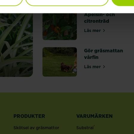
Apelsin- och
citronträd
Läs mer
om Apelsin- och c
Gör gräsmattan
vårfin
Läs mer
om Gör gräsmattan
PRODUKTER
VARUMÄRKEN
®
Skötsel av gräsmattor
Substral