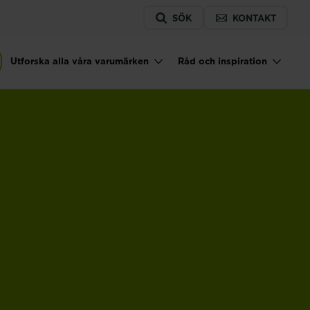
Service
SÖK
KONTAKT
menu
Utforska alla våra varumärken
Råd och inspiration
tion