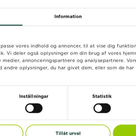
®
®
Information
SUBSTRAL
Plantenæring
SUBSTRAL
Plantenæ
Refill
ilpasse vores indhold og annoncer, til at vise dig funktio
afik. Vi deler også oplysninger om din brug af vores hj
le medier, annonceringspartnere og analysepartnere. Vor
 andre oplysninger, du har givet dem, eller som de har 
AR
Inställningar
Statistik
Så tar du hand om
ditt bonsaiträd
Läs mer
om Så tar du hand
Tillåt urval