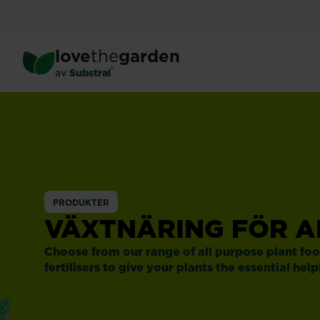
Hoppa
till
huvudinnehåll
love
the
garden
®
av
Substral
Växtnäring
för
alla
PRODUKTER
VÄXTNÄRING FÖR 
ändamål
Choose from our range of all purpose plant food,
fertilisers to give your plants the essential he