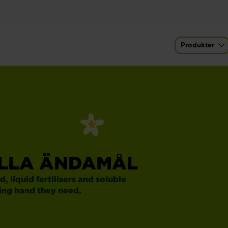
Produkter
Main naviga
ALLA ÄNDAMÅL
 liquid fertilisers and soluble
lping hand they need.