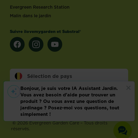
Evergreen Research Station
Malin dans le jardin
Suivre ilovemygarden et Substral®
Sélection de pays
Footer
Conditions d’utilisation
Malin dans le jardin
Info technique
Politique relative aux données personnelles
Préférences de cookies
©
2026 Evergreen Garden Care – Tous droits
réservés.