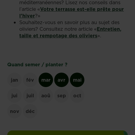
méditerranéennes? Lisez nos conseils dans
l’article «
Votre terrasse est-elle prête pour
l’hiver
?»
Souhaitez-vous en savoir plus au sujet des
oliviers? Consultez notre article «
Entretien,
taille et rempotage des oliviers
».
Quand semer / planter ?
jan
fév
mar
avr
mai
jui
juil
aoû
sep
oct
nov
déc