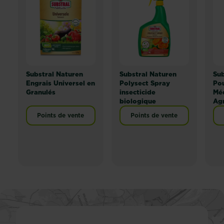
Substral Naturen
Substral Naturen
Sub
Engrais Universel en
Polysect Spray
Pou
Granulés
insecticide
Mé
biologique
Ag
Points de vente
Points de vente