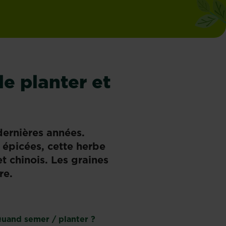
le planter et
dernières années.
 épicées, cette herbe
t chinois. Les graines
dre.
uand semer / planter ?