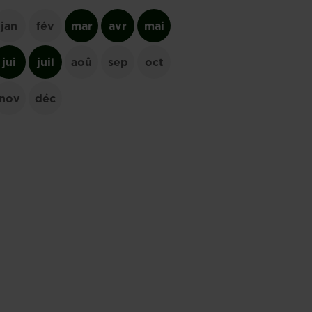
jan
fév
mar
avr
mai
jui
juil
aoû
sep
oct
nov
déc