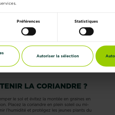
ou sur un rebord de fenêtre lumineux.
services.
 la coriandre dans des
pots de 15-20 cm de
 graines dans chaque et en les faisant lever
Préférences
Statistiques
ture constante. Une fois levés, vous les
e plantule tous les 5 cm. Espacez les semis de
euilles fraîches toute l’année. Dix jours avant
rcissez les pousses en les sortant le jour et
es
t
aussi disponibles en jardineries
en été.
Autoriser la sélection
Auto
z-les dans des contenants légèrement plus
nt en hauteur pour les soustraire aux
s.
ENIR LA CORIANDRE ?
mper le sol et évitez la montée en graines en
tion. Placez la coriandre en plein soleil ou mi-
nir l’humidité et protégez les jeunes plants du