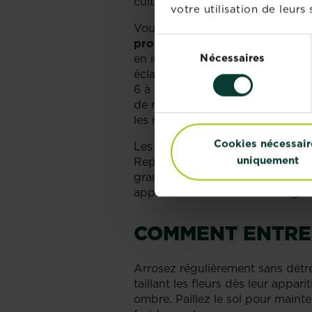
cultivez en intérieur sous serre 
votre utilisation de leurs 
Vous pouvez aussi faire pousser
Sélection
profondeur
, en semant quelques
Nécessaires
du
en intérieur. Gardez une tempéra
éclaircirez pour ne garder qu’un
consentement
6 à 8 semaines pour obtenir des f
de repiquer en pleine terre, endu
les rentrant la nuit.
Cookies nécessair
Les jeunes plants en godets son
uniquement
Repiquez-les dehors ou rempote
grands. Placez les pots légèreme
appétits des limaces et escargot
COMMENT ENTRET
Arrosez régulièrement sans détre
taillant les fleurs dès leur appari
ombre. Paillez le sol pour mainte