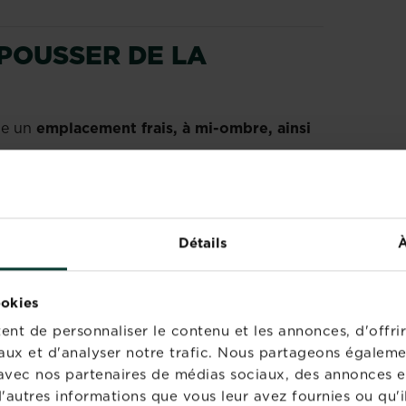
POUSSER DE LA
cie un
emplacement frais, à mi-ombre, ainsi
nt
cultivée en pot
– soit à l’ombre dans un
rebord de fenêtre qui ne reçoit pas de lumière
ne monte pas trop en température.
Détails
À
ENT SEMER LA
ookies
nt de personnaliser le contenu et les annonces, d'offrir
ptembre, en pleine terre ou en pot. Semez en
aux et d'analyser notre trafic. Nous partageons égaleme
couvrez légèrement de
terre fine
. Arrosez
te avec nos partenaires de médias sociaux, des annonces e
tinue, semez toutes les 3 semaines. En hiver,
'autres informations que vous leur avez fournies ou qu'il