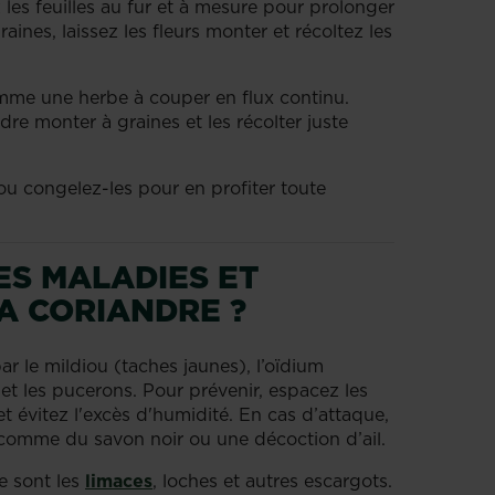
les feuilles au fur et à mesure pour prolonger
raines, laissez les fleurs monter et récoltez les
omme une herbe à couper en flux continu.
andre monter à graines et les récolter juste
e ou congelez-les pour en profiter toute
ES MALADIES ET
A CORIANDRE ?
r le mildiou (taches jaunes), l’oïdium
 et les pucerons. Pour prévenir, espacez les
t évitez l'excès d'humidité. En cas d’attaque,
 comme du savon noir ou une décoction d’ail.
e sont les
limaces
, loches et autres escargots.