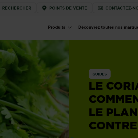
ice
RECHERCHER
POINTS DE VENTE
CONTACTEZ-N
u
Produits
Découvrez toutes nos marqu
Main navigation
GUIDES
LE CORI
COMMENT
LE PLAN
CONTRE 