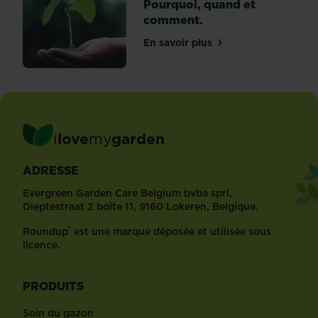
Pourquoi, quand et
comment.
En savoir plus
sur Le guide du terreau! 
i
love
my
garden
ADRESSE
Evergreen Garden Care Belgium bvba sprl,
Dieptestraat 2 boîte 11, 9160 Lokeren, Belgique.
®
Roundup
est une marque déposée et utilisée sous
licence.
PRODUITS
Soin du gazon