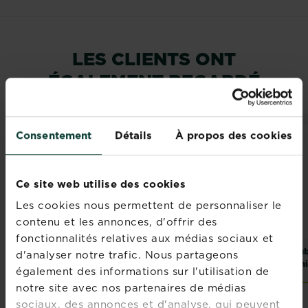
LES CLIENTS ONT
ÉGALEMENT REGARDÉ
Consentement
Détails
À propos des cookies
Ce site web utilise des cookies
Les cookies nous permettent de personnaliser le
contenu et les annonces, d'offrir des
fonctionnalités relatives aux médias sociaux et
®
Substral Terreau
KB
Terreau
Sub
d'analyser notre trafic. Nous partageons
Plantations
universel Sans
Uni
également des informations sur l'utilisation de
Tourbe
notre site avec nos partenaires de médias
Points de vente
Points de vente
sociaux, des annonces et d'analyse, qui peuvent