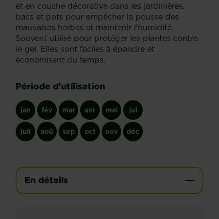
et en couche décorative dans les jardinières,
bacs et pots pour empêcher la pousse des
mauvaises herbes et maintenir l'humidité.
Souvent utilisé pour protéger les plantes contre
le gel. Elles sont faciles à épandre et
économisent du temps.
Période d'utilisation
jan
fév
mar
avr
mai
jui
juil
aoû
sep
oct
nov
déc
En détails