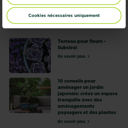
pelouse de rêve ?
Cookies nécessaires uniquement
En savoir plus
sur Peu de temps, mais une pelouse de 
Terreau pour fleurs -
Substral
En savoir plus
sur Terreau pour fleurs - S
10 conseils pour
aménager un jardin
japonais: créez un espace
tranquille avec des
aménagements
paysagers et des plantes
En savoir plus
sur 10 conseils pour amén