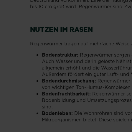
Deutschland vorkommen. Eine der häufigste
bis 10 cm groß wird. Regenwürmer sind Zwitt
NUTZEN IM RASEN
Regenwürmer tragen auf mehrfache Weise zu
Bodenstruktur:
Regenwürmer sorgen au
Auch Wasser und darin gelöste Nährst
allgemein erhöht und die Wasserführung
Außerdem fördert ein guter Luft- und 
Bodendurchmischung:
Regenwürmer du
von wichtigen Ton-Humus-Komplexen 
Bodenfruchtbarkeit:
Regenwürmer set
Bodenbildung und Umsetzungsprozessen
sind.
Bodenleben:
Die Wohnröhren sind von
Mikroorganismen bietet. Diese spielen 