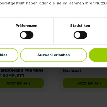
bereitgestellt haben oder die sie im Rahmen Ihrer Nutzu
NEU
NEU
Präferenzen
Statistiken
kies
Auswahl erlauben
STRAL
SUBSTRAL Express
SENDÜNGER PREMIUM
Nachsaat
n 1 KOMPLETT
Jetzt kaufen
Jetzt kaufen
SUBSTRAL RASENDÜNGER PREMIUM 3 in 1 
SUBSTRAL