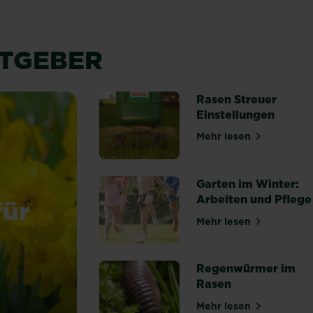
ATGEBER
Rasen Streuer
Einstellungen
Mehr lesen
über Rasen Stre
Garten im Winter:
Arbeiten und Pflege
für
Mehr lesen
über Garten im 
Regenwürmer im
Rasen
ssen (Osterglocken)
Mehr lesen
über Regenwürm