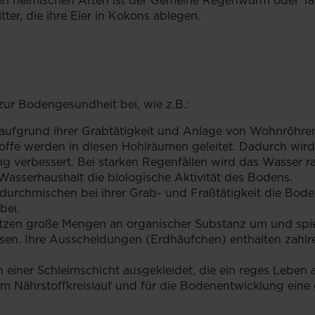
n heimischen Arten ist der Gemeine Regenwurm oder Tauw
er, die ihre Eier in Kokons ablegen.
r Bodengesundheit bei, wie z.B.:
fgrund ihrer Grabtätigkeit und Anlage von Wohnröhren 
offe werden in diesen Hohlräumen geleitet. Dadurch wir
 verbessert. Bei starken Regenfällen wird das Wasser ras
Wasserhaushalt die biologische Aktivität des Bodens.
rchmischen bei ihrer Grab- und Fraßtätigkeit die Boden
bei.
zen große Mengen an organischer Substanz um und spiel
. Ihre Ausscheidungen (Erdhäufchen) enthalten zahlrei
 einer Schleimschicht ausgekleidet, die ein reges Leben
im Nährstoffkreislauf und für die Bodenentwicklung eine 