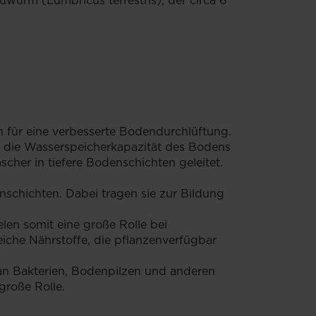
urm (Lumbricus terrestris), der circa 6
für eine verbesserte Bodendurchlüftung.
d die Wasserspeicherkapazität des Bodens
cher in tiefere Bodenschichten geleitet.
schichten. Dabei tragen sie zur Bildung
en somit eine große Rolle bei
che Nährstoffe, die pflanzenverfügbar
 an Bakterien, Bodenpilzen und anderen
große Rolle.