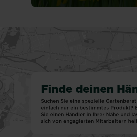
späten
Winter
sehnt
sich
das
Auge
nach
den
ersten
Zeichen
des
Frühlings,
nach
Finde deinen Hän
längeren
Tagen
Suchen Sie eine spezielle Gartenbera
und
einfach nur ein bestimmtes Produkt?
Farbtupfern
Sie einen Händler in Ihrer Nähe und la
im
sich von engagierten Mitarbeitern hel
Wintergrau.
Narzissen,
oder