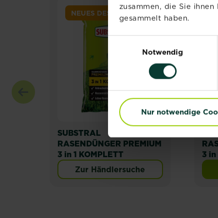
zusammen, die Sie ihnen 
NEUES DESIGN
gesammelt haben.
Einwilligungsauswahl
Notwendig
Nur notwendige Coo
SUBSTRAL
SUB
RASENDÜNGER PREMIUM
RA
3 in 1 KOMPLETT
3 i
Zur Händlersuche