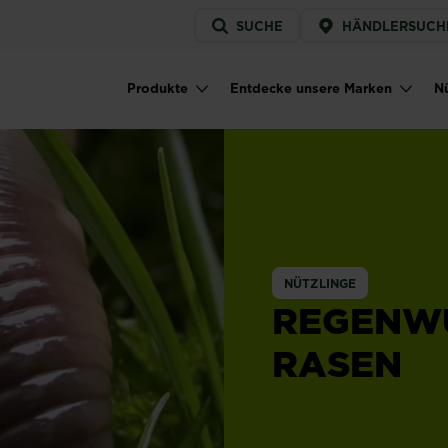
Service
SUCHE
HÄNDLERSUCH
menu
Produkte
Entdecke unsere Marken
Nü
Main navigation
NÜTZLINGE
REGENW
RASEN