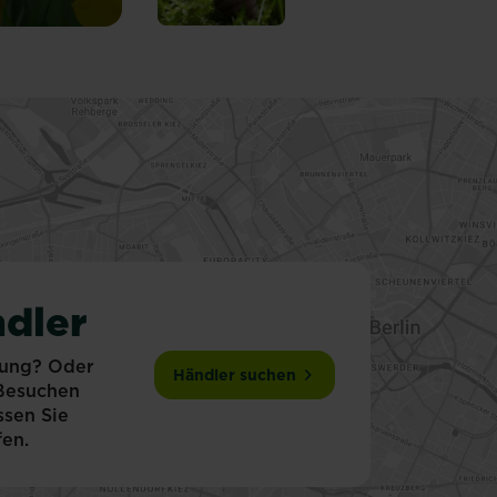
dler
tung? Oder
Händler suchen
 Besuchen
ssen Sie
fen.