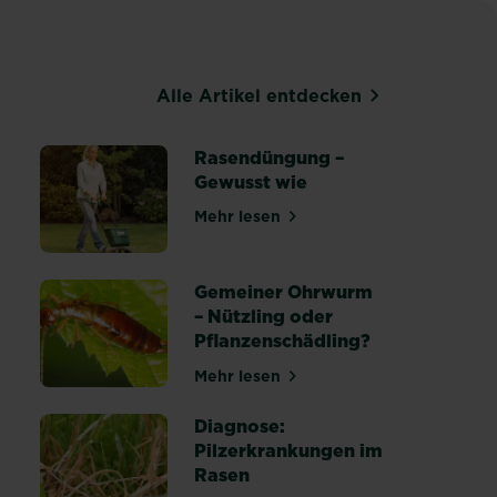
Alle Artikel entdecken
Rasendüngung –
Gewusst wie
Mehr lesen
uer Einstellungen
über Rasendüngung – Gewusst 
Gemeiner Ohrwurm
– Nützling oder
Pflanzenschädling?
Winter: Arbeiten und Pflege
Mehr lesen
über Gemeiner Ohrwurm – Nützl
Diagnose:
Pilzerkrankungen im
Rasen
er im Rasen