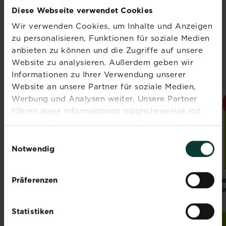
Diese Webseite verwendet Cookies
Wir verwenden Cookies, um Inhalte und Anzeigen
VERWANDTE
zu personalisieren, Funktionen für soziale Medien
anbieten zu können und die Zugriffe auf unsere
PRODUKTE
Website zu analysieren. Außerdem geben wir
Informationen zu Ihrer Verwendung unserer
Website an unsere Partner für soziale Medien,
Werbung und Analysen weiter. Unsere Partner
NEUES DESIGN
NEU
führen diese Informationen möglicherweise mit
weiteren Daten zusammen, die Sie ihnen
bereitgestellt haben oder die sie im Rahmen Ihrer
Einwilligungsauswahl
Nutzung der Dienste gesammelt haben.
Notwendig
Präferenzen
®
®
®
SUBSTRAL
Langzeit
Substral
Naturen
Sub
Depotdünger Zitrus
Erde Universal 20 L
Dün
und mediterrane
Pflanzen 750 G
Statistiken
Jetzt kaufen
Zur Händlersuche