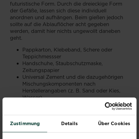
futuristische Form. Durch die dreieckige Form
der Gefäße, lassen sich diese individuell
anordnen und aufhängen. Beim gießen jedoch
sollte auf die Ablauflöcher acht gegeben
werden, damit hier nichts ungewollt daneben
geht.
Pappkarton, Klebeband, Schere oder
Teppichmessser
Handschuhe, Staubschutzmaske,
Zeitungspapier
Universal Zement und die dazugehörigen
Mischungskomponenten nach
Herstellerangaben (z. B. Sand oder Kies,
Wasser)
Gefäß zum Anrühren, Holzstab
Acrylfarbe, Borstenpinsel
Pflanzenerde, kleine Pflanzen (z. B.
Zustimmung
Details
Über Cookies
Sukkulenten)