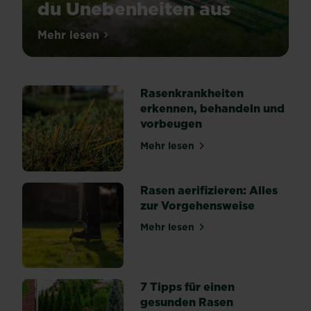
du Unebenheiten aus
Mehr lesen
über Rasen ebnen: So gleichst du Uneben
Rasenkrankheiten
erkennen, behandeln und
vorbeugen
Mehr lesen
über Rasenkrankheiten erk
Rasen aerifizieren: Alles
zur Vorgehensweise
Mehr lesen
über Rasen aerifizieren: Al
7 Tipps für einen
gesunden Rasen