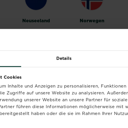
Neuseeland
Norwegen
Details
Vereinigtes
t Cookies
Königreich
m Inhalte und Anzeigen zu personalisieren, Funktionen 
ie Zugriffe auf unsere Website zu analysieren. Außerd
erwendung unserer Website an unsere Partner für sozia
Partner führen diese Informationen möglicherweise mit 
bereitgestellt haben oder die sie im Rahmen Ihrer Nutzu
PRODUKTE
MARKEN
NÜ