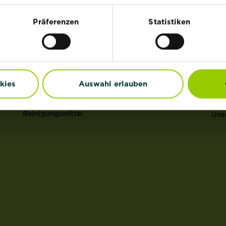
HI
®
Rasen
Substral
Präferenzen
Statistiken
®
Dünger
ROUNDUP
Uns
Erden
Anz
Pflanzenschutz
Gar
Grundstoffe
Erd
kies
Auswahl erlauben
Unkraut
Mul
Schädlinge
Ras
Reinigungsmittel
Uns