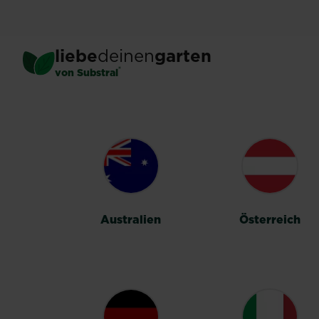
Skip
to
main
liebe
deinen
garten
content
®
von Substral
LÄNDERUMSC
Australien
Österreich