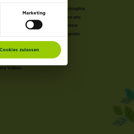
LFEN
Unsere Philosphie
Marketing
Kontaktiere uns
er Gartenkalender
Garten Doktor
ucht & Pflege
Mein Evergreen
ten Doktor
en Rechner
Cookies zulassen
ch Rechner
en Coach
ere Videos