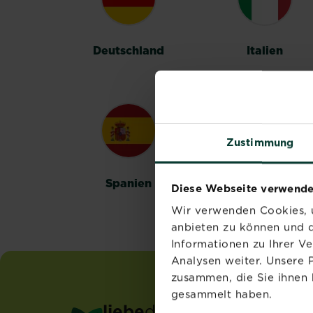
Deutschland
Italien
Zustimmung
Spanien
Schweden
Diese Webseite verwende
Wir verwenden Cookies, u
anbieten zu können und d
Informationen zu Ihrer V
Analysen weiter. Unsere 
zusammen, die Sie ihnen 
gesammelt haben.
liebe
deinen
garten