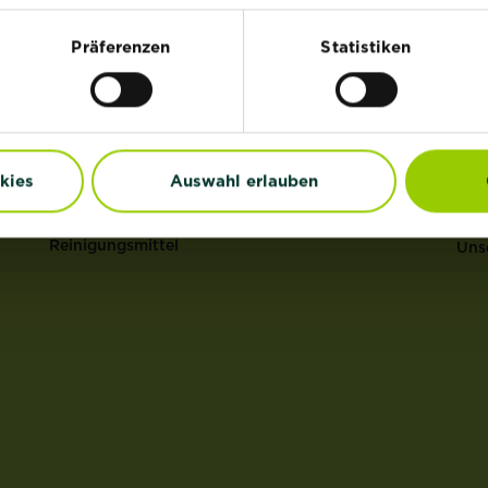
HI
®
Rasen
Substral
Präferenzen
Statistiken
®
Dünger
ROUNDUP
Uns
Erden
Anz
Pflanzenschutz
Gar
Grundstoffe
Erd
kies
Auswahl erlauben
Unkraut
Mul
Schädlinge
Ras
Reinigungsmittel
Uns