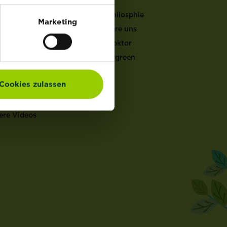
LFEN
Unsere Philosphie
Marketing
Kontaktiere uns
er Gartenkalender
Garten Doktor
ucht & Pflege
Mein Evergreen
ten Doktor
en Rechner
Cookies zulassen
ch Rechner
en Coach
ere Videos