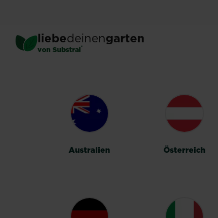
Skip
to
main
liebe
deinen
garten
content
®
von Substral
LÄNDERUMSC
Australien
Österreich