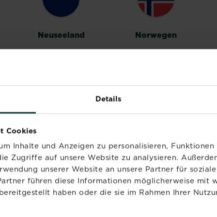
Neuseeland
Norwegen
Details
Vereinigtes
t Cookies
Königreich
m Inhalte und Anzeigen zu personalisieren, Funktionen 
ie Zugriffe auf unsere Website zu analysieren. Außerd
erwendung unserer Website an unsere Partner für sozia
Partner führen diese Informationen möglicherweise mit 
bereitgestellt haben oder die sie im Rahmen Ihrer Nutzu
PRODUKTE
MARKEN
NÜ