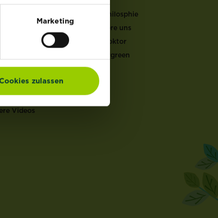
LFEN
Unsere Philosphie
Marketing
Kontaktiere uns
er Gartenkalender
Garten Doktor
ucht & Pflege
Mein Evergreen
ten Doktor
en Rechner
Cookies zulassen
ch Rechner
en Coach
ere Videos