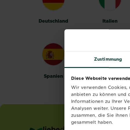
Deutschland
Italien
Zustimmung
Spanien
Schweden
Diese Webseite verwende
Wir verwenden Cookies, u
anbieten zu können und d
Informationen zu Ihrer V
Analysen weiter. Unsere 
zusammen, die Sie ihnen 
gesammelt haben.
liebe
deinen
garten