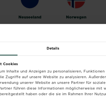
Neuseeland
Norwegen
Details
Vereinigtes
t Cookies
Königreich
m Inhalte und Anzeigen zu personalisieren, Funktionen 
ie Zugriffe auf unsere Website zu analysieren. Außerd
erwendung unserer Website an unsere Partner für sozia
Partner führen diese Informationen möglicherweise mit 
bereitgestellt haben oder die sie im Rahmen Ihrer Nutzu
PRODUKTE
MARKEN
NÜ