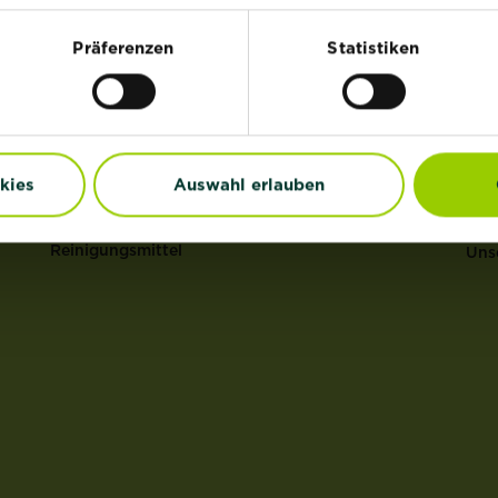
HI
®
Rasen
Substral
Präferenzen
Statistiken
®
Dünger
ROUNDUP
Uns
Erden
Anz
Pflanzenschutz
Gar
Grundstoffe
Erd
kies
Auswahl erlauben
Unkraut
Mul
Schädlinge
Ras
Reinigungsmittel
Uns