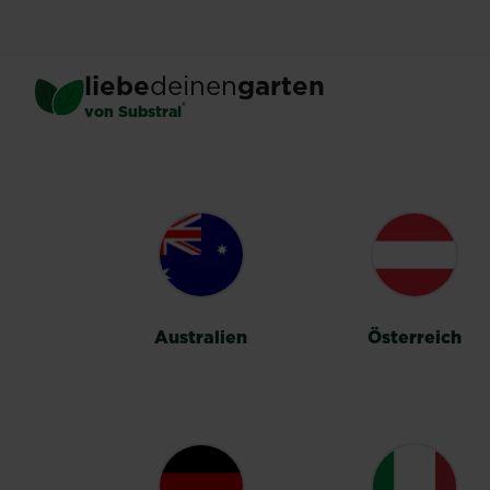
Skip
to
main
liebe
deinen
garten
content
®
von Substral
LÄNDERUMSC
Australien
Österreich