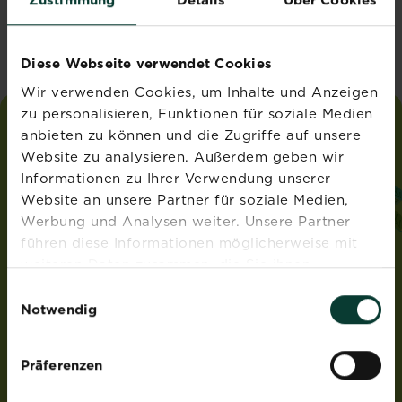
Vereinigtes Königreich
Diese Webseite verwendet Cookies
Wir verwenden Cookies, um Inhalte und Anzeigen
zu personalisieren, Funktionen für soziale Medien
anbieten zu können und die Zugriffe auf unsere
liebe
deinen
garten
Website zu analysieren. Außerdem geben wir
®
von Substral
Informationen zu Ihrer Verwendung unserer
ADRESSE
Website an unsere Partner für soziale Medien,
Werbung und Analysen weiter. Unsere Partner
Evergreen Garden Care Deutschland GmbH
führen diese Informationen möglicherweise mit
Am Brand 41
55116 Mainz
weiteren Daten zusammen, die Sie ihnen
Deutschland
bereitgestellt haben oder die sie im Rahmen Ihrer
Einwilligungsauswahl
Nutzung der Dienste gesammelt haben.
Notwendig
ROUNDUP® und Osmocote® sind eingetragene Marken
und werden unter Lizenz verwendet.
Weedex®, Tomcat®, Magisches Rasen-Pflaster®,
Präferenzen
EasyGreen®, EvenGreen® und HandyGreen® sind Marken
von OMS Investments, Inc und werden benutzt unter