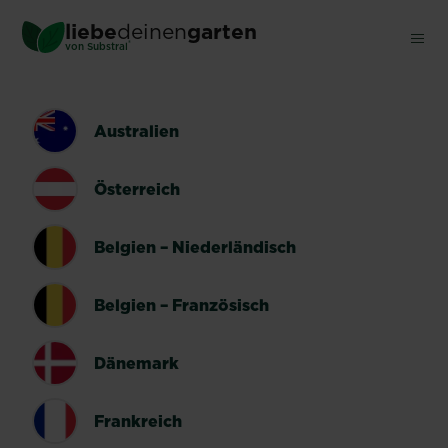
Skip
liebe
deinen
garten
to
®
von Substral
main
content
LÄNDERUMSCHALTER
Australien
Österreich
Belgien – Niederländisch
Belgien – Französisch
Dänemark
Frankreich