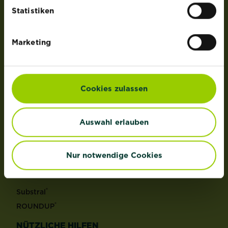
der Lizenz von OMS Investments, Inc.
Statistiken
PRODUKTE
Marketing
Rasen
Dünger
Erden
Cookies zulassen
Pflanzenschutz
Grundstoffe
Auswahl erlauben
Unkraut
Schädlinge
Reinigungsmittel
Nur notwendige Cookies
MARKEN
®
Substral
®
ROUNDUP
NÜTZLICHE HILFEN