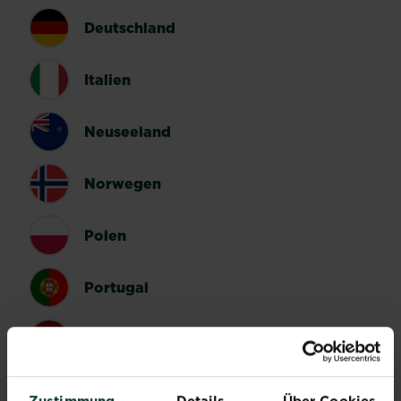
Deutschland
Italien
Neuseeland
Norwegen
Polen
Portugal
Spanien
Schweden
Zustimmung
Details
Über Cookies