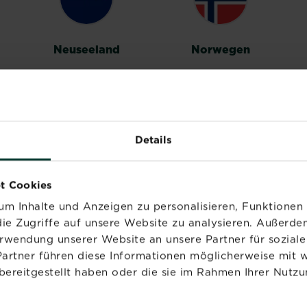
Neuseeland
Norwegen
Details
Vereinigtes
t Cookies
Königreich
m Inhalte und Anzeigen zu personalisieren, Funktionen 
ie Zugriffe auf unsere Website zu analysieren. Außerd
erwendung unserer Website an unsere Partner für sozia
Partner führen diese Informationen möglicherweise mit 
bereitgestellt haben oder die sie im Rahmen Ihrer Nutzu
PRODUKTE
MARKEN
NÜ