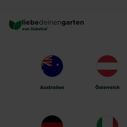
Skip
to
main
liebe
deinen
garten
content
®
von Substral
LÄNDERUMSC
Australien
Österreich