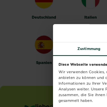
Deutschland
Italien
Zustimmung
Spanien
Schweden
Diese Webseite verwende
Wir verwenden Cookies, u
anbieten zu können und d
Informationen zu Ihrer V
Analysen weiter. Unsere 
zusammen, die Sie ihnen 
gesammelt haben.
liebe
deinen
garten