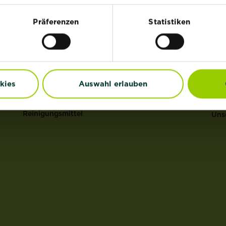
HI
®
Rasen
Substral
Präferenzen
Statistiken
®
Dünger
ROUNDUP
Uns
Erden
Anz
Pflanzenschutz
Gar
Grundstoffe
Erd
kies
Auswahl erlauben
Unkraut
Mul
Schädlinge
Ras
Reinigungsmittel
Uns