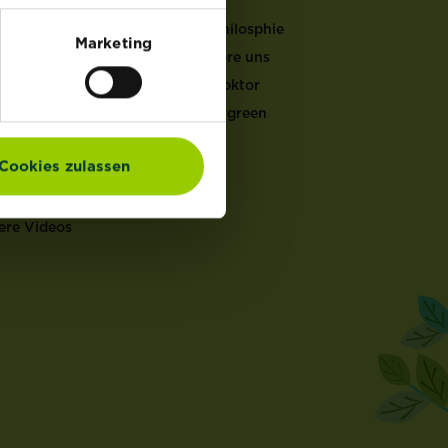
LFEN
Unsere Philosphie
Marketing
Kontaktiere uns
er Gartenkalender
Garten Doktor
ucht & Pflege
Mein Evergreen
ten Doktor
en Rechner
Cookies zulassen
ch Rechner
en Coach
ere Videos