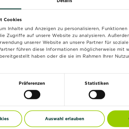
Details
t Cookies
m Inhalte und Anzeigen zu personalisieren, Funktionen 
ie Zugriffe auf unsere Website zu analysieren. Außerd
erwendung unserer Website an unsere Partner für sozia
Partner führen diese Informationen möglicherweise mit 
bereitgestellt haben oder die sie im Rahmen Ihrer Nutzu
®
®
®
®
stral
Naturen
Erde
Substral
Naturen
ersal 20 L
Langzeitdünger
Koniferen, Hecken und
Präferenzen
Statistiken
Sträucher 1,2 kg
Zur Händlersuche
Jetzt kaufen
ger-Stäbchen
Substral®
kies
Auswahl erlauben