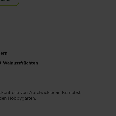
lern
 & Walnussfrüchten
lskontrolle von Apfelwickler an Kernobst.
 den Hobbygarten.