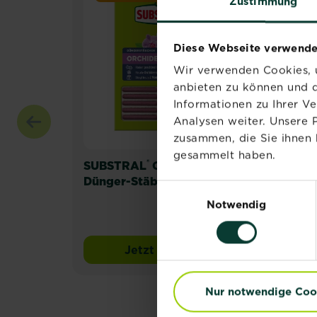
Zustimmung
Diese Webseite verwende
Wir verwenden Cookies, u
anbieten zu können und d
Informationen zu Ihrer V
Analysen weiter. Unsere 
zusammen, die Sie ihnen 
gesammelt haben.
®
SUBSTRAL
Orchideen
Sub
Dünger-Stäbchen
Univ
Einwilligungsauswahl
Notwendig
Jetzt kaufen
SUBSTRAL® Orchideen Dün
Nur notwendige Coo