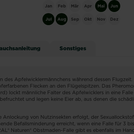
Jan
Feb
Mär
Apr
Mai
Jun
Jul
Aug
Sep
Okt
Nov
Dez
auchsanleitung
Sonstiges
des Apfelwicklermännchens während dessen Flugzeit. De
pferfarbenen Flecken an den Flügelspitzen. Das Pheromon 
d) lockt männliche Falter des Apfelwicklers in eine Fall
nbefruchtet und legen keine Eier ab, aus denen die sch
ine Anlockung von Nutzinsekten erfolgt, der Sexuallocksto
ende Befallsminderung erreicht, wenn eine Falle für 3 b
L® Naturen® Obstmaden-Falle gibt es ebenfalls im Hande