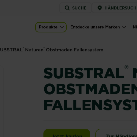
Service
SUCHE
HÄNDLERSUCH
menu
tmaden Fallensystem
Produkte
Entdecke unsere Marken
Nü
)
Main navigation
®
®
SUBSTRAL
Naturen
Obstmaden Fallensystem
®
SUBSTRAL
OBSTMADE
FALLENSYS
Jetzt kaufen
Zur Händler