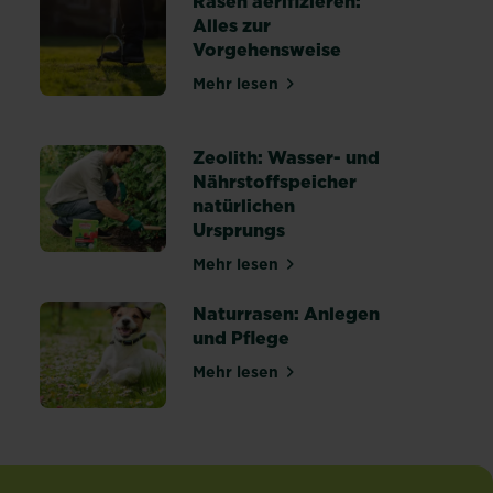
Rasen aerifizieren:
Alles zur
Vorgehensweise
Mehr lesen
über Rasen aerifizieren: Alles
heiten erkennen, behandeln und vorbeugen
Zeolith: Wasser- und
Nährstoffspeicher
natürlichen
r einen gesunden Rasen
Ursprungs
Mehr lesen
über Zeolith: Wasser- und Nähr
Naturrasen: Anlegen
und Pflege
Mehr lesen
über Naturrasen: Anlegen und 
 winterfest machen: Tipps & Anleitung