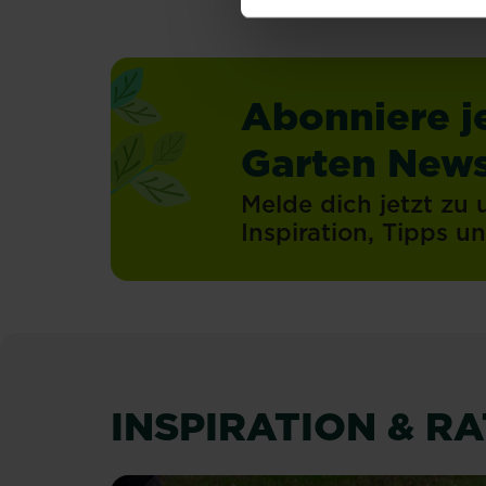
Abonniere j
Garten News
Melde dich jetzt zu
Inspiration, Tipps 
INSPIRATION & R