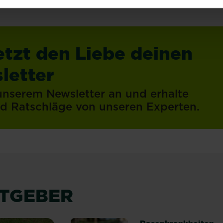
etzt den Liebe deinen
letter
 unserem Newsletter an und erhalte
und Ratschläge von unseren Experten.
ATGEBER