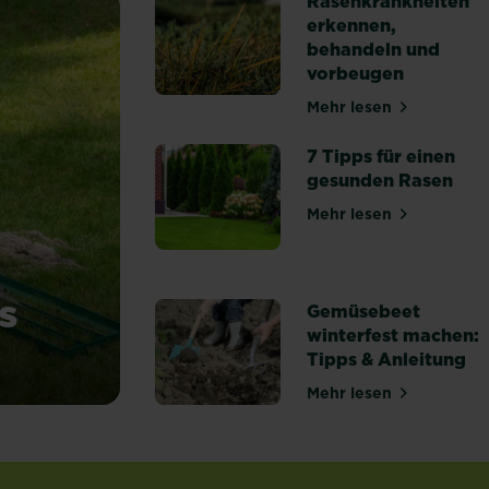
Rasenkrankheiten
erkennen,
behandeln und
vorbeugen
Mehr lesen
über Rasenkrank
7 Tipps für einen
gesunden Rasen
Mehr lesen
über 7 Tipps fü
s
Gemüsebeet
winterfest machen:
Tipps & Anleitung
du Unebenheiten aus
Mehr lesen
über Gemüsebeet