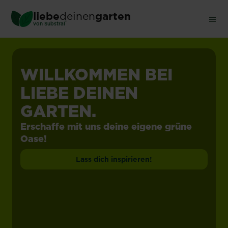
Skip
liebe
deinen
garten
to
®
von Substral
main
content
WILLKOMMEN BEI
LIEBE DEINEN
GARTEN.
Erschaffe mit uns deine eigene grüne
Oase!
Lass dich inspirieren!