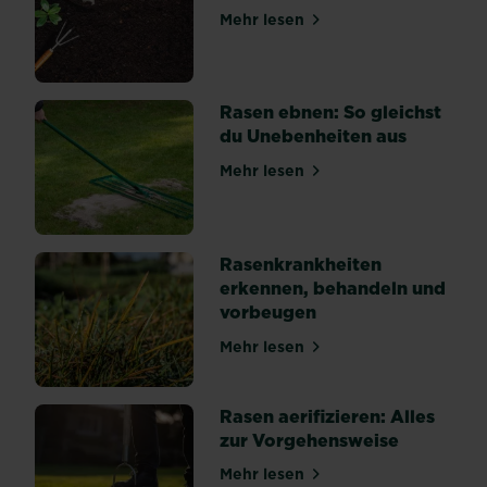
Pflanzen
Mehr lesen
über Magazine & Ratgeber 
und
Ernte
her.
Rasen ebnen: So gleichst
In
du Unebenheiten aus
vielen
Fällen
Mehr lesen
über Rasen ebnen: So gleic
können
gesamte
Jungpflanzen
von
Rasenkrankheiten
den...
erkennen, behandeln und
vorbeugen
Mehr lesen
über Rasenkrankheiten erk
Rasen aerifizieren: Alles
zur Vorgehensweise
Mehr lesen
über Rasen aerifizieren: Al