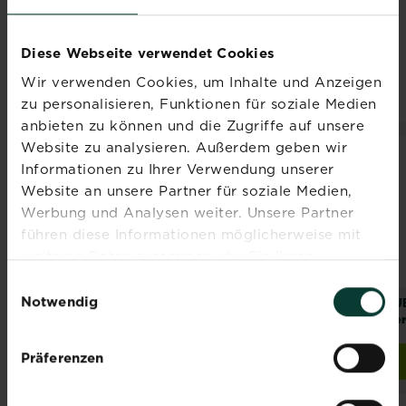
wie wir unsere Oase gestalten und pflegen.
Hier findest du alles, was du brauchst, um
Diese Webseite verwendet Cookies
deine Grüne Oase zu gestalten und zu
pflegen
Wir verwenden Cookies, um Inhalte und Anzeigen
zu personalisieren, Funktionen für soziale Medien
anbieten zu können und die Zugriffe auf unsere
Website zu analysieren. Außerdem geben wir
NEUES DESIGN
NEU
Informationen zu Ihrer Verwendung unserer
Website an unsere Partner für soziale Medien,
Werbung und Analysen weiter. Unsere Partner
führen diese Informationen möglicherweise mit
weiteren Daten zusammen, die Sie ihnen
bereitgestellt haben oder die sie im Rahmen Ihrer
Einwilligungsauswahl
Nutzung der Dienste gesammelt haben.
Notwendig
®
®
®
®
SUBSTRAL
Naturen
SUBSTRAL
Naturen
SU
Pferdedung
Herbst Rasendünger
Ver
Präferenzen
Jetzt kaufen
Jetzt kaufen
SUBSTRAL® Naturen® Pferdedung
SUBSTRAL® Naturen® H