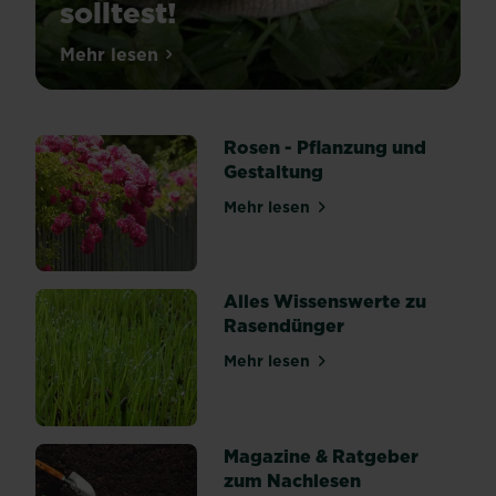
solltest!
Schnecken
Mehr lesen
über Schnecken im Garten: Alles was du w
sind
in
unseren
Rosen - Pflanzung und
Gärten
Gestaltung
nicht
gern
Mehr lesen
über Rosen - Pflanzung und
gesehen.
Die
Übeltäter
kriechen
Alles Wissenswerte zu
in
Rasendünger
deine
Mehr lesen
Beete
über Alles Wissenswerte z
und
machen
sich
Magazine & Ratgeber
über
zum Nachlesen
deine