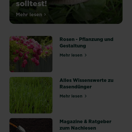
solltest!
Schnecken
Mehr lesen
über Schnecken im Garten: Alles was du w
sind
in
unseren
Rosen - Pflanzung und
Gärten
Gestaltung
nicht
gern
Mehr lesen
über Rosen - Pflanzung und
gesehen.
Die
Übeltäter
kriechen
Alles Wissenswerte zu
in
Rasendünger
deine
Mehr lesen
Beete
über Alles Wissenswerte z
und
machen
sich
Magazine & Ratgeber
über
zum Nachlesen
deine