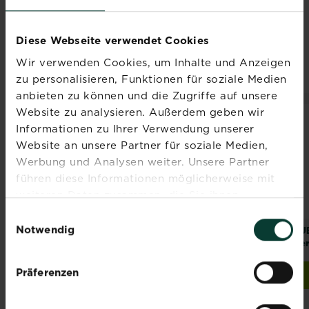
wie wir unsere Oase gestalten und pflegen.
Hier findest du alles, was du brauchst, um
Diese Webseite verwendet Cookies
deine Grüne Oase zu gestalten und zu
pflegen
Wir verwenden Cookies, um Inhalte und Anzeigen
zu personalisieren, Funktionen für soziale Medien
anbieten zu können und die Zugriffe auf unsere
Website zu analysieren. Außerdem geben wir
NEUES DESIGN
NEU
Informationen zu Ihrer Verwendung unserer
Website an unsere Partner für soziale Medien,
Werbung und Analysen weiter. Unsere Partner
führen diese Informationen möglicherweise mit
weiteren Daten zusammen, die Sie ihnen
bereitgestellt haben oder die sie im Rahmen Ihrer
Einwilligungsauswahl
Nutzung der Dienste gesammelt haben.
Notwendig
®
®
®
®
SUBSTRAL
Naturen
SUBSTRAL
Naturen
SU
Pferdedung
Herbst Rasendünger
Ver
Präferenzen
Jetzt kaufen
Jetzt kaufen
SUBSTRAL® Naturen® Pferdedung
SUBSTRAL® Naturen® H