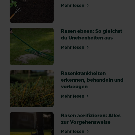
Pflanzen
Mehr lesen
über Magazine & Ratgeber 
und
Ernte
her.
Rasen ebnen: So gleichst
In
du Unebenheiten aus
vielen
Fällen
Mehr lesen
über Rasen ebnen: So gleic
können
gesamte
Jungpflanzen
von
Rasenkrankheiten
den...
erkennen, behandeln und
vorbeugen
Mehr lesen
über Rasenkrankheiten erk
Rasen aerifizieren: Alles
zur Vorgehensweise
Mehr lesen
über Rasen aerifizieren: Al