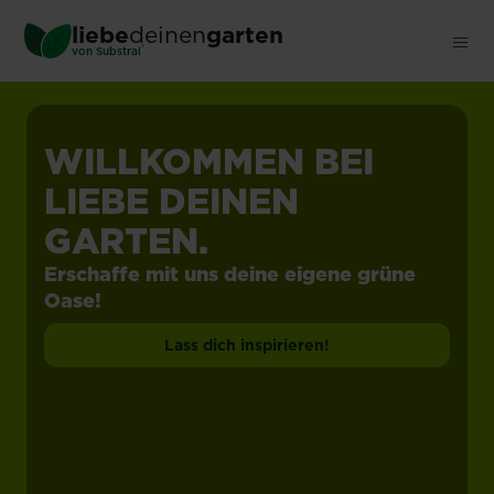
Skip
liebe
deinen
garten
to
®
von Substral
main
content
WILLKOMMEN BEI
LIEBE DEINEN
GARTEN.
Erschaffe mit uns deine eigene grüne
Oase!
Lass dich inspirieren!