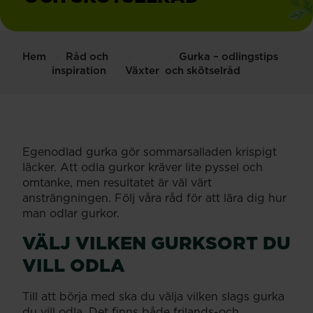
Hem
Råd och
Gurka – odlingstips
inspiration
Växter
och skötselråd
Egenodlad gurka gör sommarsalladen krispigt
läcker. Att odla gurkor kräver lite pyssel och
omtanke, men resultatet är väl värt
ansträngningen. Följ våra råd för att lära dig hur
man odlar gurkor.
VÄLJ VILKEN GURKSORT DU
VILL ODLA
Till att börja med ska du välja vilken slags gurka
du vill odla. Det finns både frilands-och