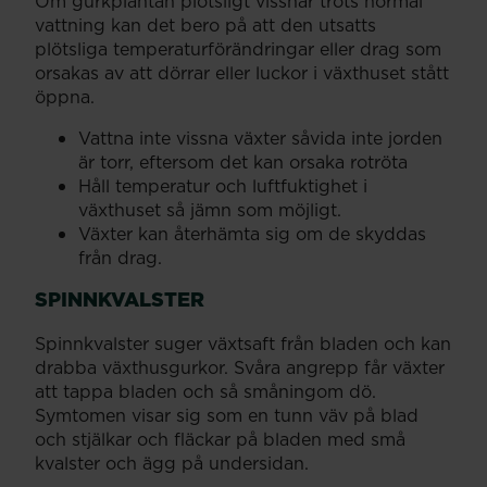
Om gurkplantan plötsligt vissnar trots normal
vattning kan det bero på att den utsatts
plötsliga temperaturförändringar eller drag som
orsakas av att dörrar eller luckor i växthuset stått
öppna.
Vattna inte vissna växter såvida inte jorden
är torr, eftersom det kan orsaka rotröta
Håll temperatur och luftfuktighet i
växthuset så jämn som möjligt.
Växter kan återhämta sig om de skyddas
från drag.
SPINNKVALSTER
Spinnkvalster suger växtsaft från bladen och kan
drabba växthusgurkor. Svåra angrepp får växter
att tappa bladen och så småningom dö.
Symtomen visar sig som en tunn väv på blad
och stjälkar och fläckar på bladen med små
kvalster och ägg på undersidan.