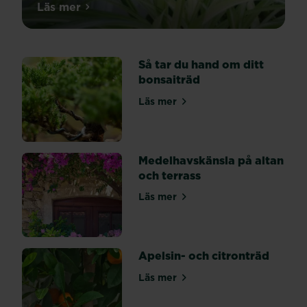
Det
Läs mer
om Omplantering av rumsväxter
är
enkelt
att
Så tar du hand om ditt
plantera
bonsaiträd
om
rumsväxter:
Läs mer
om Så tar du hand om ditt bo
1.
Börja
med
att
Medelhavskänsla på altan
lossa
och terrass
växten
Läs mer
försiktigt
om Medelhavskänsla på altan 
och
ta
ut
Apelsin- och citronträd
den
ur
Läs mer
om Apelsin- och citronträd
krukan