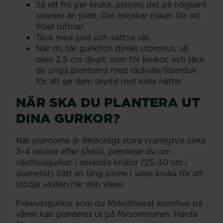
Så ett frö per kruka, placera det på högkant
snarare än platt. Det minskar risken för att
fröet ruttnar.
Täck med jord och vattna väl.
När du sår gurkfrön direkt utomhus, så
dem 2,5 cm djupt, som för krukor, och täck
de unga plantorna med täckväv/fiberduk
för att ge dem skydd mot kalla nätter.
NÄR SKA DU PLANTERA UT
DINA GURKOR?
När plantorna är tillräckligt stora (vanligtvis cirka
3-4 veckor efter sådd), planterar du om
växthusgurkor i enskilda krukor (25-30 cm i
diameter) Sätt en lång pinne i varje kruka för att
stödja växten när den växer.
Frilandsgurkor som du förkultiverat inomhus på
våren kan planteras ut på försommaren. Härda