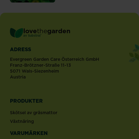
love
the
garden
®
av
Substral
ADRESS
Evergreen Garden Care Österreich GmbH
Franz-Brötzner-Straße 11-13
5071 Wals-Siezenheim
Austria
PRODUKTER
Skötsel av gräsmattor
Växtnäring
VARUMÄRKEN