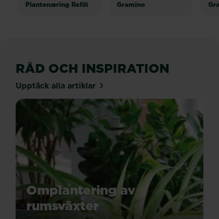
Plantenæring Refill
Gramino
Gr
RÅD OCH INSPIRATION
Upptäck alla artiklar
Omplantering av
rumsväxter