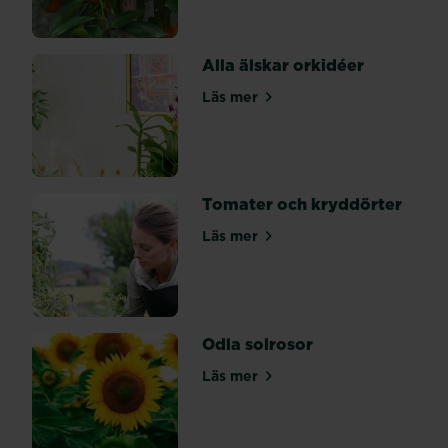
utan
att
skada
Alla älskar orkidéer
rötterna.
Det
Läs mer
om Alla älskar orkidéer
är
enklast
om
du
vänder
Tomater och kryddörter
krukan
Läs mer
upp
om Tomater och kryddörter
och
ned
med
en
Odla solrosor
hand
och
Läs mer
om Odla solrosor
tar...