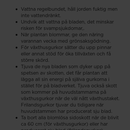
Vattna regelbundet, håll jorden fuktig men
inte vattendränkt.
Undvik att vattna på bladen, det minskar
risken för svampsjukdomar,.
När plantan blommar, ge den näring
varannan vecka med grönsaksgödning.
För växthusgurkor sätter du upp pinnar
eller annat stöd för öka tillväxten och få
större skörd.
Tjuva de nya bladen som dyker upp på
spetsen av skotten, det får plantan att
lägga all sin energi på själva gurkorna i
stället för på bladverket. Tjuva också skott
som kommer på huvudstammarna på
växthusgurkor när de väl nått växthustaket.
Frilandsgurkor tjuvar du tidigare när
huvudstammen har producerat sju blad.
Ta bort alla blomlösa sidoskott när de blivit
ca 60 cm (för växthusgurkor) eller har