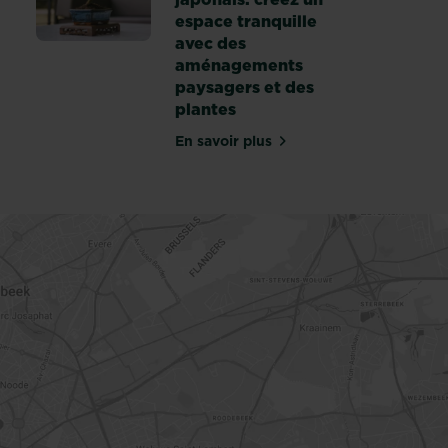
r fleurs - Substral
espace tranquille
avec des
aménagements
paysagers et des
plantes
En savoir plus
sur 10 conseils pour aménager