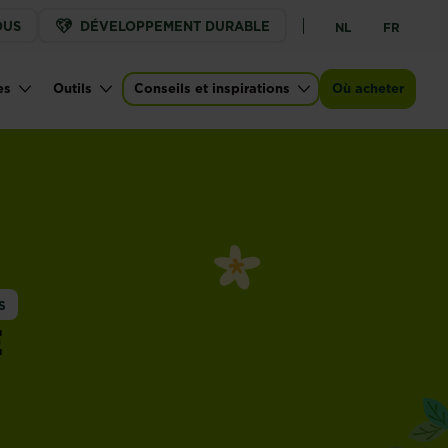
OUS
DÉVELOPPEMENT DURABLE
NL
FR
es
Outils
Conseils et inspirations
Où acheter
S
E