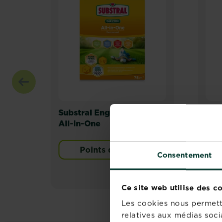
Substral Engrais Gazon
Sub
All-In-One
Eng
Points de vente
Consentement
Ce site web utilise des c
Les cookies nous permette
relatives aux médias soci