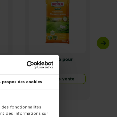
Substral Chaux pour
Subs
gazon
gaz
Points de vente
 propos des cookies
 des fonctionnalités
nt des informations sur