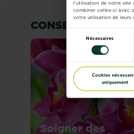
l'utilisation de notre si
combiner celles-ci avec d
votre utilisation de leurs 
CONSEILS ET INS
Sélection
Nécessaires
du
consentement
Cookies nécessair
uniquement
Soigner des