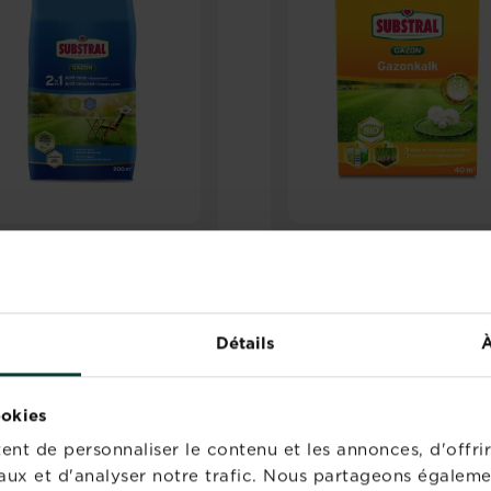
stral Anti-Mousse +
Substral Chaux pour
rais Gazon
gazon
Points de vente
Points de vente
Détails
À
ookies
nt de personnaliser le contenu et les annonces, d'offrir
aux et d'analyser notre trafic. Nous partageons égaleme