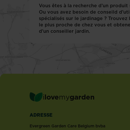
a
Vous êtes à la recherche d’un produit 
des
Ou vous avez besoin de conseild d’uti
couleurs
spécialisés sur le jardinage ? Trouvez
merveilleuses
le plus proche de chez vous et obtene
et
d’un conseiller jardin.
fleurit
à
plusieurs
reprises.
Voilà
pourquoi
elles
sont
énormément...
i
love
my
garden
ADRESSE
Evergreen Garden Care Belgium bvba