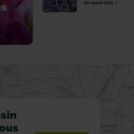
es
En savoir plus
sur Terreau pou
r les nuls
sin
vous