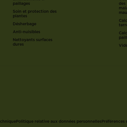
paillages
des 
mala
Soin et protection des
mau
plantes
Cal
Désherbage
ter
Anti-nuisibles
Cal
pail
Nettoyants surfaces
dures
Vid
echnique
Politique relative aux données personnelles
Préférences 