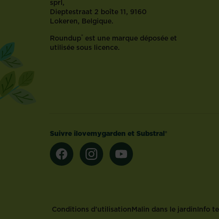
sprl,
Dieptestraat 2 boîte 11, 9160
Lokeren, Belgique.
®
Roundup
est une marque déposée et
utilisée sous licence.
Suivre ilovemygarden et Substral®
Footer
Conditions d’utilisation
Malin dans le jardin
Info t