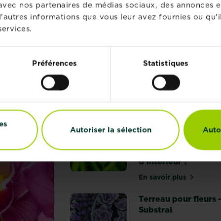
te avec nos partenaires de médias sociaux, des annonces e
'autres informations que vous leur avez fournies ou qu'il
services.
PIRATIONS
Préférences
Statistiques
Plantes d’intérieur:
au vert toute l’anné
En savoir plus
sur Plantes d’in
es
Comment choisir la
Autoriser la sélection
Auto
meilleure nourriture
pour vos plantes
d’intérieur ?
En savoir plus
sur Comment cho
Terreau pour fleurs 
Substral