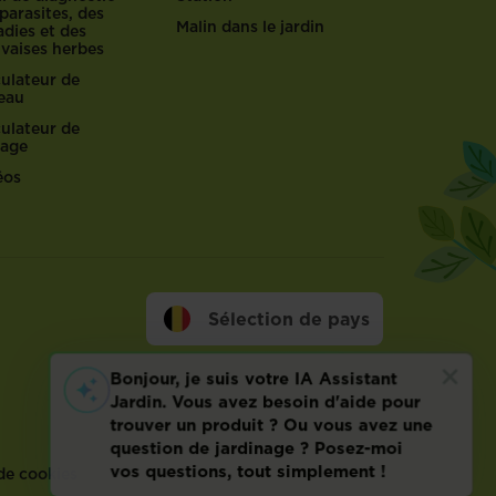
parasites, des
Malin dans le jardin
dies et des
vaises herbes
culateur de
reau
culateur de
lage
éos
Sélection de pays
de cookies