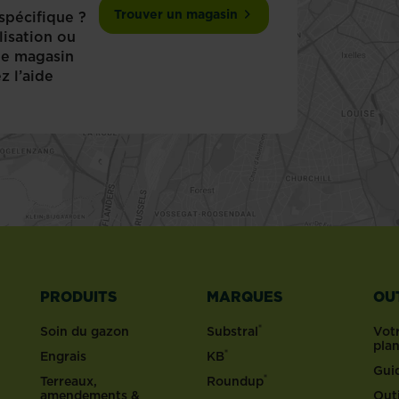
Trouver un magasin
spécifique ?
lisation ou
 le magasin
z l’aide
PRODUITS
MARQUES
OU
®
Soin du gazon
Substral
Votr
pla
®
Engrais
KB
Gui
®
Terreaux,
Roundup
amendements &
Outi