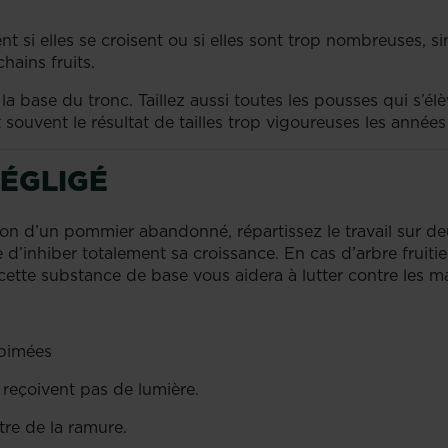
 si elles se croisent ou si elles sont trop nombreuses, sin
hains fruits.
base du tronc. Taillez aussi toutes les pousses qui s’élève
 souvent le résultat de tailles trop vigoureuses les année
NÉGLIGÉ
on d’un pommier abandonné, répartissez le travail sur deux
e d’inhiber totalement sa croissance. En cas d’arbre fruit
: cette substance de base vous aidera à lutter contre les
 abimées
 reçoivent pas de lumière.
ntre de la ramure.