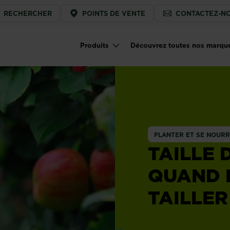
ice
RECHERCHER
POINTS DE VENTE
CONTACTEZ-N
u
Produits
Découvrez toutes nos marqu
Main navigation
PLANTER ET SE NOURR
TAILLE 
QUAND 
TAILLER