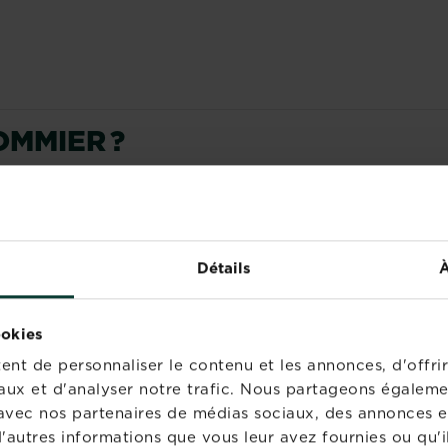
OMMIER ?
nt taillés en
hiver
. La raison ? La taille d’hiver stimule la 
brés par de vieilles branches et ne portent plus que des p
Détails
À
 POMMIERS ?
ookies
nt de personnaliser le contenu et les annonces, d'offrir
 l’arbre et de la manière dont il a été taillé les années pr
aux et d'analyser notre trafic. Nous partageons égaleme
, avec juste quatre ou cinq branches principales.
te avec nos partenaires de médias sociaux, des annonces e
'autres informations que vous leur avez fournies ou qu'il
 dans la forme arbustive standard, soit un arbre d’un an e