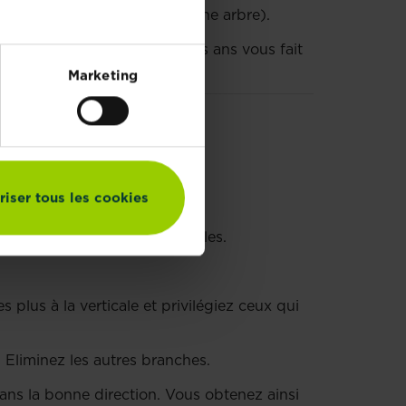
lques branches latérales (jeune arbre).
chat d’un arbre de deux-trois ans vous fait
Marketing
riser tous les cookies
a formation de branches latérales.
 plus à la verticale et privilégiez ceux qui
e. Eliminez les autres branches.
ns la bonne direction. Vous obtenez ainsi