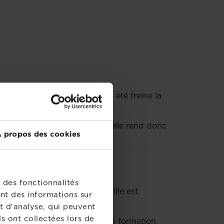
croissance, alors que tailler en été freine la
etits fruits. Une taille annuelle rend donc
 propos des cookies
 des fonctionnalités
écédentes. L’objectif de la taille est
nt des informations sur
t d'analyse, qui peuvent
s ont collectées lors de
t vous lancer dans la taille de formation.