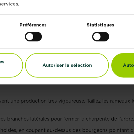
services.
une simple tige (le scion), soit comme une tige avec que
nnée consiste à produire ces branches latérales, donc l’a
Préférences
Statistiques
 JEUNE POMMIER
sque vous taillez un pommier :
es
Autoriser la sélection
Auto
urgeon, à environ 75 cm du sol. Cela devrait encourager l
ent une production très vigoureuse. Taillez les rameaux les
ures branches latérales pour former la charpente de l’arbr
choisies, en coupant au-dessus des bourgeons pointant da