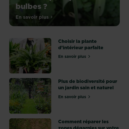
bulbes ?
Floraison
En savoir plus
sur Quel est le meilleur moment pour pl
printanière
Les
bulbes
à
floraison
Choisir la plante
printanière
d’intérieur parfaite
(crocus,
iris,
En savoir plus
sur Choisir la plante d’inté
narcisse,
perce-
neige,
tulipe,
anémone,
Plus de biodiversité pour
jacinthe
un jardin sain et naturel
…)
se
En savoir plus
sur Plus de biodiversité po
plantent
à
l’automne
assez
tôt
Comment réparer les
pour
zones dégarnies sur votre
que