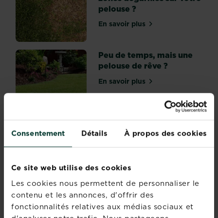
leurs
pelouse ?
racines
aient
En savoir plus
sur Comment réparer les z
le
temps
de...
Peu de temps, mais une
pelouse de rêve ?
En savoir plus
sur Peu de temps, mais un
Terreau pour fleurs -
Consentement
Détails
À propos des cookies
Substral
En savoir plus
sur Terreau pour fleurs - S
Ce site web utilise des cookies
Les cookies nous permettent de personnaliser le
10 conseils pour
contenu et les annonces, d'offrir des
aménager un jardin
fonctionnalités relatives aux médias sociaux et
japonais: créez un espace