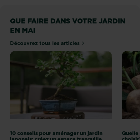
QUE FAIRE DANS VOTRE JARDIN
EN MAI
Découvrez tous les articles
10 conseils pour aménager un jardin
Quelle
japonais: créez un espace tranquille
choisir