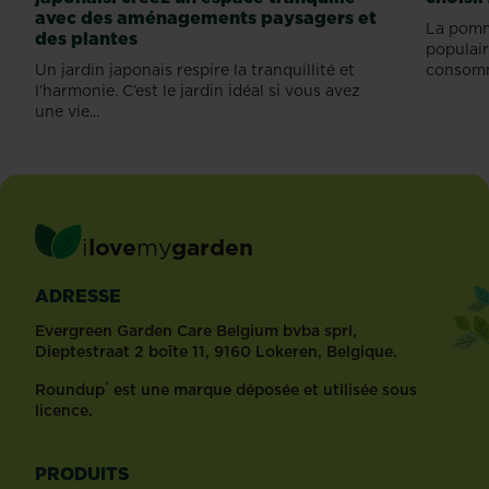
avec des aménagements paysagers et
La pomm
des plantes
populair
Un jardin japonais respire la tranquillité et
consomm
l’harmonie. C’est le jardin idéal si vous avez
une vie...
i
love
my
garden
ADRESSE
Evergreen Garden Care Belgium bvba sprl,
Dieptestraat 2 boîte 11, 9160 Lokeren, Belgique.
®
Roundup
est une marque déposée et utilisée sous
licence.
PRODUITS