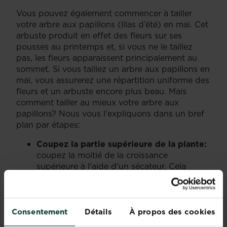
Vous pouvez également commencer à tailler
votre arbre aux papillons (lilas d’été) en mai. Cet
arbuste produit en effet des fleurs sur ses
pousses au printemps et, si vous ne le taillez
pas, les fleurs apparaissent principalement au
sommet. Si vous taillez un arbre aux papillons en
mai, vous assurerez une répartition uniforme des
fleurs et un arbuste encore plus beau. Mais
comment tailler au mieux votre arbre aux
papillons? Nous vous l'expliquons dans un bref
plan par étapes:
Coupez la partie supérieure de la plante:
coupez la moitié de la croissance
supérieure à l'aide d'un sécateur. Cela
facilitera le processus de taille, car vous
pourrez atteindre le bas de l’arbuste plus
facilement.
Taillez soigneusement l’arbre aux
Consentement
Détails
À propos des cookies
papillons:
il faut ensuite s'attaquer à cet