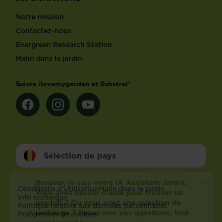
Notre mission
Contactez-nous
Evergreen Research Station
Malin dans le jardin
Suivre ilovemygarden et Substral®
Sélection de pays
Footer
Conditions d’utilisation
Malin dans le jardin
Info technique
Politique relative aux données personnelles
Préférences de cookies