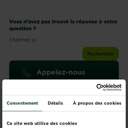
Vous n'avez pas trouvé la réponse à votre
question ?
Cherchez ici
Appelez-nous
+32 (0)9 210 30 10
Consentement
Détails
À propos des cookies
Disponibilité
de 08h jusqu'à 17h
Ce site web utilise des cookies