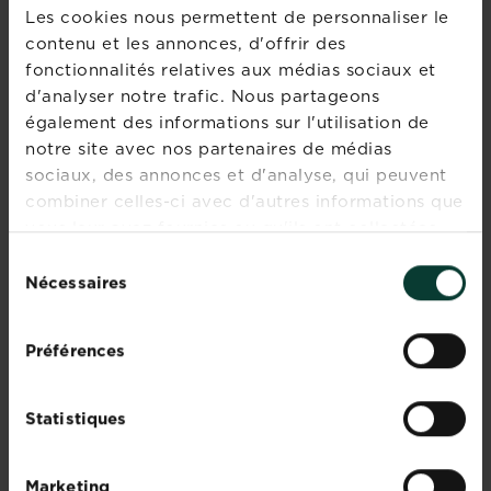
Les cookies nous permettent de personnaliser le
Posez-nous votre
contenu et les annonces, d'offrir des
fonctionnalités relatives aux médias sociaux et
question
d'analyser notre trafic. Nous partageons
Evergreen Garden Care Belgium
également des informations sur l'utilisation de
Dieptestraat 2 boîte 11
notre site avec nos partenaires de médias
9160 Lokeren
sociaux, des annonces et d'analyse, qui peuvent
combiner celles-ci avec d'autres informations que
vous leur avez fournies ou qu'ils ont collectées
lors de votre utilisation de leurs services.
BANQUE D'IMAGES
Sélection
Nécessaires
du
consentement
DISTRIBUTEURS
Préférences
ENVOYEZ-NOUS UN E-MAIL
Statistiques
Marketing