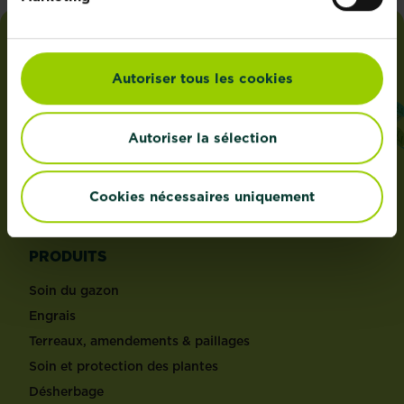
i
love
my
garden
Autoriser tous les cookies
ADRESSE
Autoriser la sélection
Evergreen Garden Care Belgium bvba sprl,
Dieptestraat 2 boîte 11, 9160 Lokeren, Belgique.
®
Roundup
est une marque déposée et utilisée sous
Cookies nécessaires uniquement
licence.
PRODUITS
Soin du gazon
Engrais
Terreaux, amendements & paillages
Soin et protection des plantes
Désherbage