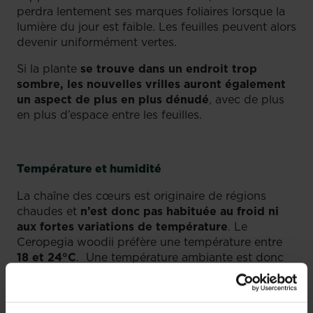
perdra lentement ses marques foliaires lorsque la
lumière du jour est faible. Les feuilles peuvent alors
devenir uniformément vertes.
Si la plante
se trouve dans un endroit trop
sombre, les nouvelles vrilles auront également
un aspect de plus en plus dénudé
, avec de plus
en plus d’espace entre les feuilles.
Température et humidité
La chaîne des cœurs est originaire de régions
chaudes et
n’est donc pas habituée au froid ni
aux fortes variations de température
. Le
Ceropegia woodii préfère une température entre
18 et 24°C
. Une température ambiante est donc
parfaite. En hiver, vous pouvez placer la plante
dans un endroit plus frais (
pas moins de 10 °C
).
Gardez votre chaîne des cœurs à l’abri des