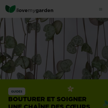
Skip
to
i
love
my
garden
main
content
Chaîne
des
cœurs
GUIDES
BOUTURER ET SOIGNER
UNE CHAÎNE DES CŒURS