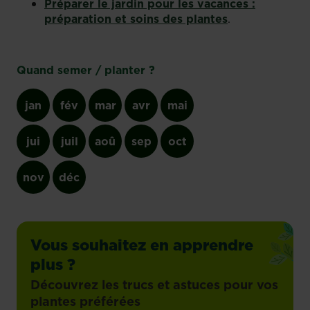
Préparer le jardin pour les vacances :
préparation et soins des plantes
.
Quand semer / planter ?
jan
fév
mar
avr
mai
jui
juil
aoû
sep
oct
nov
déc
Vous souhaitez en apprendre
plus ?
Découvrez les trucs et astuces pour vos
plantes préférées