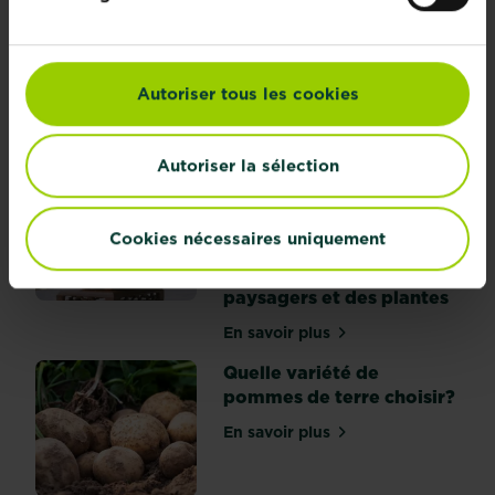
Terreau pour fleurs -
Substral
En savoir plus
sur Terreau pour fleurs - S
Autoriser tous les cookies
Autoriser la sélection
10 conseils pour
aménager un jardin
japonais: créez un espace
Cookies nécessaires uniquement
tranquille avec des
aménagements
paysagers et des plantes
En savoir plus
sur 10 conseils pour amén
Quelle variété de
pommes de terre choisir?
En savoir plus
sur Quelle variété de pomm