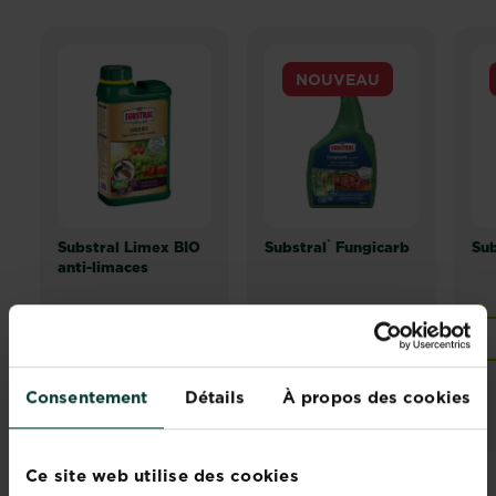
NOUVEAU
®
Substral Limex BIO
Substral
Fungicarb
Sub
anti-limaces
Points de vente
Points de vente
Consentement
Détails
À propos des cookies
Ce site web utilise des cookies