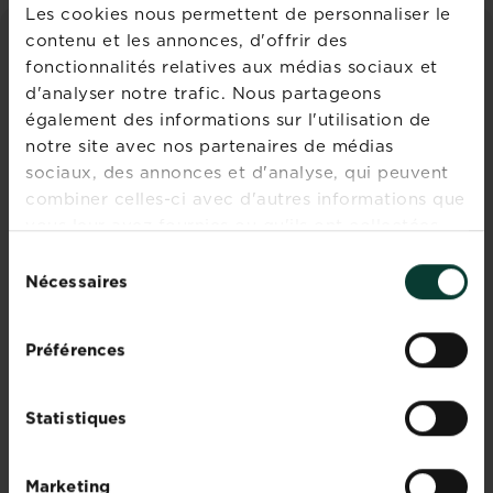
Les cookies nous permettent de personnaliser le
contenu et les annonces, d'offrir des
CONSEILS ET INSPIRATIONS
fonctionnalités relatives aux médias sociaux et
d'analyser notre trafic. Nous partageons
Découvrez tous les articles
également des informations sur l'utilisation de
notre site avec nos partenaires de médias
sociaux, des annonces et d'analyse, qui peuvent
combiner celles-ci avec d'autres informations que
vous leur avez fournies ou qu'ils ont collectées
lors de votre utilisation de leurs services.
Sélection
Nécessaires
du
consentement
Peu de temps, mais une
Préférences
pelouse de rêve ?
Statistiques
En savoir plus
sur Peu de temps, mais une pelouse de 
Marketing