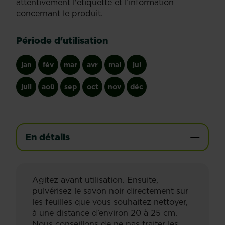
attentivement l'étiquette et l’information
concernant le produit.
Période d'utilisation
jan
fév
mar
avr
mai
jui
juil
aoû
sep
oct
nov
déc
En détails
Agitez avant utilisation. Ensuite,
pulvérisez le savon noir directement sur
les feuilles que vous souhaitez nettoyer,
à une distance d’environ 20 à 25 cm.
Nous conseillons de ne pas traiter les