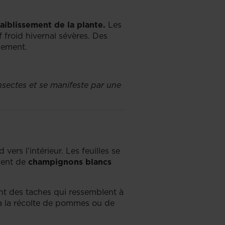
faiblissement de la plante.
Les
f froid hivernal sévères. Des
ppement.
insectes et se manifeste par une
ers l’intérieur. Les feuilles se
ment de
champignons blancs
ont des taches qui ressemblent à
nt à la récolte de pommes ou de