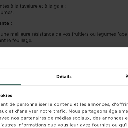
tes à la tavelure et à la gale ;
gumes.
ante :
er une meilleure résistance de vos fruitiers ou légumes f
nt le feuillage.
ure ou de gale au potager-verger :
s et se débarrasser du feuillage malade.
fruitiers pour que l’air circule bien et que les maladies ne
Détails
À
ookies
nt de personnaliser le contenu et les annonces, d'offrir
IENTS ONT ÉGALEMENT 
aux et d'analyser notre trafic. Nous partageons égaleme
te avec nos partenaires de médias sociaux, des annonces e
'autres informations que vous leur avez fournies ou qu'il