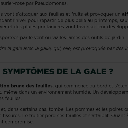
 laurier-rose par Pseudomonas.
vont s’attaquer aux feuilles et fruits et provoquer un
af
ndant l’hiver pour repartir de plus belle au printemps, sau
er et des pluies printanières vont favoriser leur dévelo
portées par le vent ou via les lames des outils de jardin.
dre la gale avec la galle, qui, elle, est provoquée par des 
 SYMPTÔMES DE LA GALE ?
tion brune des feuilles
, qui commence au bord et s’étend v
ent, même dans un environnement humide. Un développe
s feuilles.
e et, dans certains cas, tombe. Les pommes et les poires 
 fissures. Le fruitier perd ses feuilles et s’affaiblit. Qua
ent compromise.