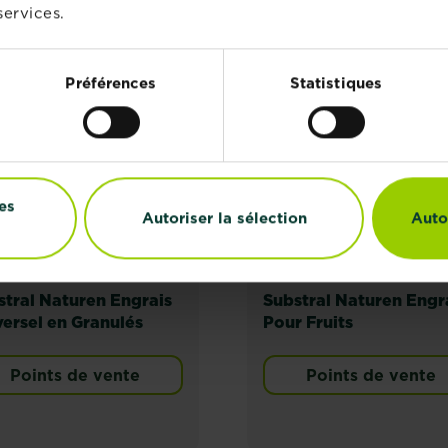
services.
Préférences
Statistiques
es
Autoriser la sélection
Auto
stral Naturen Engrais
Substral Naturen Engr
versel en Granulés
Pour Fruits
Points de vente
Points de vente