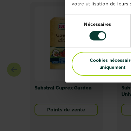
votre utilisation de leurs 
Sélection
Nécessaires
du
consentement
Cookies nécessair
uniquement
Substral Cuprex Garden
Sub
Uni
Points de vente