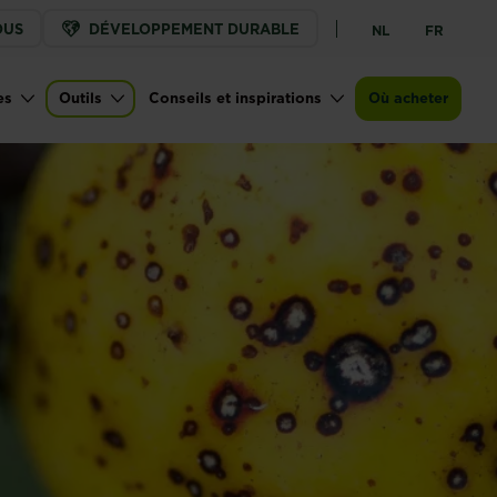
OUS
DÉVELOPPEMENT DURABLE
NL
FR
es
Outils
Conseils et inspirations
Où acheter