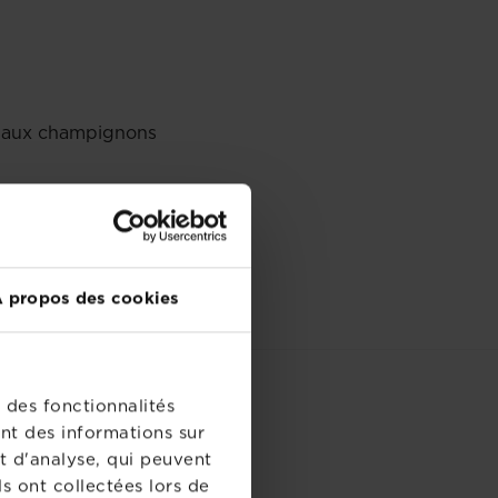
ace aux champignons
 se développent pas.
 propos des cookies
 des fonctionnalités
REGARDÉ
nt des informations sur
t d'analyse, qui peuvent
s ont collectées lors de