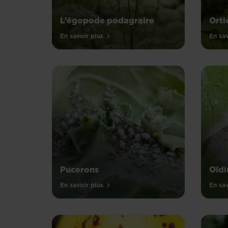
L’égopode podagraire
Orti
En savoir plus
En sav
Pucerons
Oïd
En savoir plus
En sav