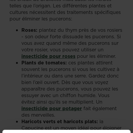
telles que l’origan. Les différentes plantes et
cultures nécessitent des traitements spécifiques
pour éliminer les pucerons:
Roses:
plantez du thym près de vos rosiers
- son odeur forte dissuade les pucerons. Si
vous avez quand même des pucerons sur
votre rosier, vous pouvez utiliser un
insecticide pour roses
pour les éliminer.
Plants de tomates:
ces plantes attirent
souvent les pucerons si vous les cultivez à
l’intérieur ou dans une serre. Gardez donc
bien l’œil ouvert. Dès que vous voyez
apparaître des pucerons, vous pouvez les
essuyer avec un chiffon humide. Vous
évitez ainsi qu’ils se multiplient. Un
insecticide pour potager
fait également
des merveilles.
Haricots verts et haricots plats:
la
Capucine est un moyen idéal pour éloigner